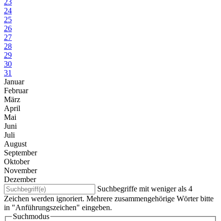
23
24
25
26
27
28
29
30
31
Januar
Februar
März
April
Mai
Juni
Juli
August
September
Oktober
November
Dezember
Suchbegriffe mit weniger als 4
Zeichen werden ignoriert. Mehrere zusammengehörige Wörter bitte
in "Anführungszeichen" eingeben.
Suchmodus