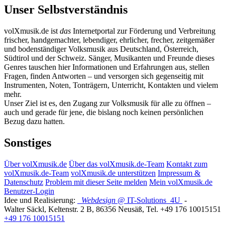
Unser Selbstverständnis
volXmusik.de ist
das
Internetportal zur Förderung und Verbreitung
frischer, handgemachter, lebendiger, ehrlicher, frecher, zeitgemäßer
und bodenständiger Volksmusik aus Deutschland, Österreich,
Südtirol und der Schweiz. Sänger, Musikanten und Freunde dieses
Genres tauschen hier Informationen und Erfahrungen aus, stellen
Fragen, finden Antworten – und versorgen sich gegenseitig mit
Instrumenten, Noten, Tonträgern, Unterricht, Kontakten und vielem
mehr.
Unser Ziel ist es, den Zugang zur Volksmusik für alle zu öffnen –
auch und gerade für jene, die bislang noch keinen persönlichen
Bezug dazu hatten.
Sonstiges
Über volXmusik.de
Über das volXmusik.de-Team
Kontakt zum
volXmusik.de-Team
volXmusik.de unterstützen
Impressum &
Datenschutz
Problem mit dieser Seite melden
Mein volXmusik.de
Benutzer-Login
Idee und Realisierung:
Webdesign
@ IT-Solutions
4U
-
Walter Säckl
,
Keltenstr. 2 B
,
86356
Neusäß
, Tel.
+49 176 10015151
+49 176 10015151