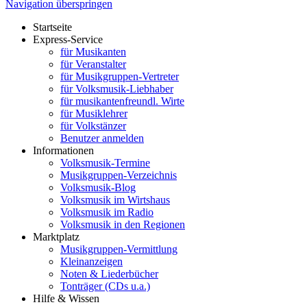
Navigation überspringen
Startseite
Express-Service
für Musikanten
für Veranstalter
für Musikgruppen-Vertreter
für Volksmusik-Liebhaber
für musikantenfreundl. Wirte
für Musiklehrer
für Volkstänzer
Benutzer anmelden
Informationen
Volksmusik-Termine
Musikgruppen-Verzeichnis
Volksmusik-Blog
Volksmusik im Wirtshaus
Volksmusik im Radio
Volksmusik in den Regionen
Marktplatz
Musikgruppen-Vermittlung
Kleinanzeigen
Noten & Liederbücher
Tonträger (CDs u.a.)
Hilfe & Wissen