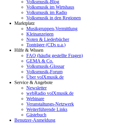
Volksmusik-Blog
Volksmusik im Wirtshaus
Volksmusik im Radio
Volksmusik in den Regionen
Marktplatz
Musikgruppen-Vermittlung
Kleinanzeigen
Noten & Liederbücher
Tonträger (CDs u.a.)
Hilfe & Wissen
FAQ (häufig gestellte Fragen)
GEMA & Co.
Volksmusik-Glossar
Volksmusik-Forum
Über volXmusik.de
Service & Angebote
Newsletter
webRadio volXmusik.de
Webinare
Veranstaltungs-Netzwerk
Weiterführende Links
Gästebuch
Benutzer-Anmeldung