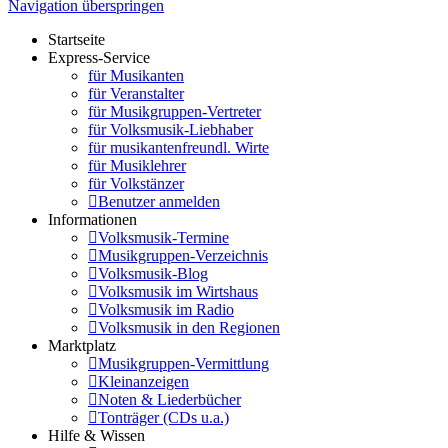
Navigation überspringen
Startseite
Express-Service
für Musikanten
für Veranstalter
für Musikgruppen-Vertreter
für Volksmusik-Liebhaber
für musikantenfreundl. Wirte
für Musiklehrer
für Volkstänzer
Benutzer anmelden
Informationen
Volksmusik-Termine
Musikgruppen-Verzeichnis
Volksmusik-Blog
Volksmusik im Wirtshaus
Volksmusik im Radio
Volksmusik in den Regionen
Marktplatz
Musikgruppen-Vermittlung
Kleinanzeigen
Noten & Liederbücher
Tonträger (CDs u.a.)
Hilfe & Wissen