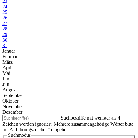
23
24
25
26
27
28
29
30
31
Januar
Februar
März
April
Mai
Juni
Juli
August
September
Oktober
November
Dezember
Suchbegriffe mit weniger als 4
Zeichen werden ignoriert. Mehrere zusammengehörige Wörter bitte
in "Anführungszeichen" eingeben.
Suchmodus