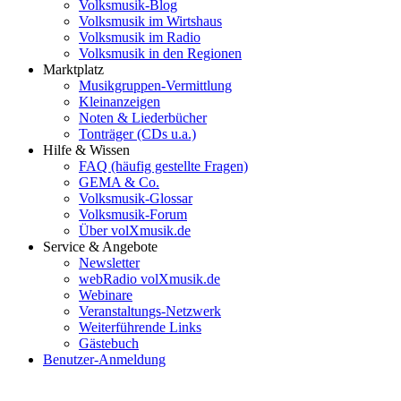
Volksmusik-Blog
Volksmusik im Wirtshaus
Volksmusik im Radio
Volksmusik in den Regionen
Marktplatz
Musikgruppen-Vermittlung
Kleinanzeigen
Noten & Liederbücher
Tonträger (CDs u.a.)
Hilfe & Wissen
FAQ (häufig gestellte Fragen)
GEMA & Co.
Volksmusik-Glossar
Volksmusik-Forum
Über volXmusik.de
Service & Angebote
Newsletter
webRadio volXmusik.de
Webinare
Veranstaltungs-Netzwerk
Weiterführende Links
Gästebuch
Benutzer-Anmeldung