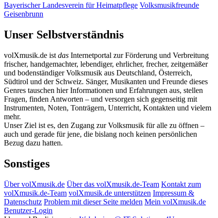
Bayerischer Landesverein für Heimatpflege
Volksmusikfreunde
Geisenbrunn
Unser Selbstverständnis
volXmusik.de ist
das
Internetportal zur Förderung und Verbreitung
frischer, handgemachter, lebendiger, ehrlicher, frecher, zeitgemäßer
und bodenständiger Volksmusik aus Deutschland, Österreich,
Südtirol und der Schweiz. Sänger, Musikanten und Freunde dieses
Genres tauschen hier Informationen und Erfahrungen aus, stellen
Fragen, finden Antworten – und versorgen sich gegenseitig mit
Instrumenten, Noten, Tonträgern, Unterricht, Kontakten und vielem
mehr.
Unser Ziel ist es, den Zugang zur Volksmusik für alle zu öffnen –
auch und gerade für jene, die bislang noch keinen persönlichen
Bezug dazu hatten.
Sonstiges
Über volXmusik.de
Über das volXmusik.de-Team
Kontakt zum
volXmusik.de-Team
volXmusik.de unterstützen
Impressum &
Datenschutz
Problem mit dieser Seite melden
Mein volXmusik.de
Benutzer-Login