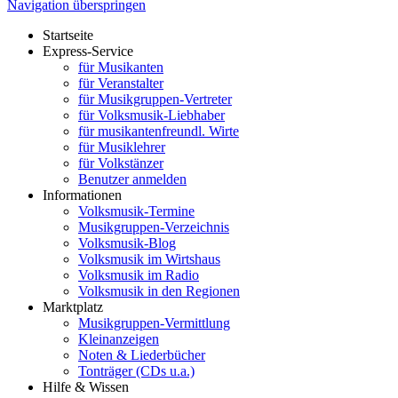
Navigation überspringen
Startseite
Express-Service
für Musikanten
für Veranstalter
für Musikgruppen-Vertreter
für Volksmusik-Liebhaber
für musikantenfreundl. Wirte
für Musiklehrer
für Volkstänzer
Benutzer anmelden
Informationen
Volksmusik-Termine
Musikgruppen-Verzeichnis
Volksmusik-Blog
Volksmusik im Wirtshaus
Volksmusik im Radio
Volksmusik in den Regionen
Marktplatz
Musikgruppen-Vermittlung
Kleinanzeigen
Noten & Liederbücher
Tonträger (CDs u.a.)
Hilfe & Wissen