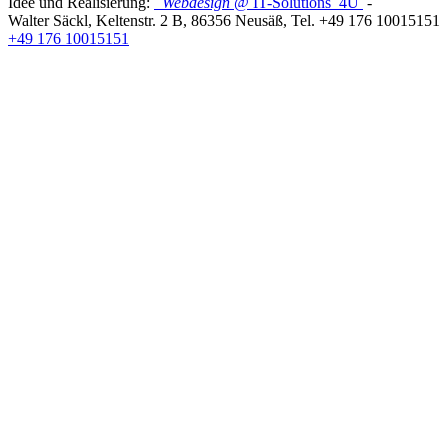
Idee und Realisierung:
Webdesign
@ IT-Solutions
4U
-
Walter Säckl
,
Keltenstr. 2 B
,
86356
Neusäß
, Tel.
+49 176 10015151
+49 176 10015151