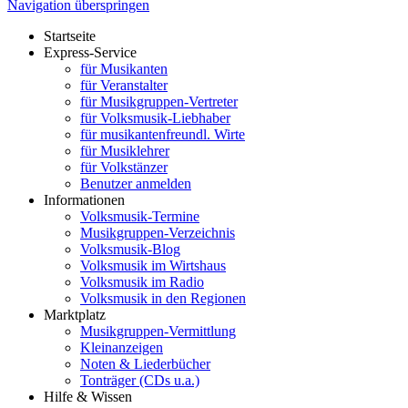
Navigation überspringen
Startseite
Express-Service
für Musikanten
für Veranstalter
für Musikgruppen-Vertreter
für Volksmusik-Liebhaber
für musikantenfreundl. Wirte
für Musiklehrer
für Volkstänzer
Benutzer anmelden
Informationen
Volksmusik-Termine
Musikgruppen-Verzeichnis
Volksmusik-Blog
Volksmusik im Wirtshaus
Volksmusik im Radio
Volksmusik in den Regionen
Marktplatz
Musikgruppen-Vermittlung
Kleinanzeigen
Noten & Liederbücher
Tonträger (CDs u.a.)
Hilfe & Wissen