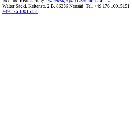
Idee und Realisierung:
Webdesign
@ IT-Solutions
4U
-
Walter Säckl
,
Keltenstr. 2 B
,
86356
Neusäß
, Tel.
+49 176 10015151
+49 176 10015151