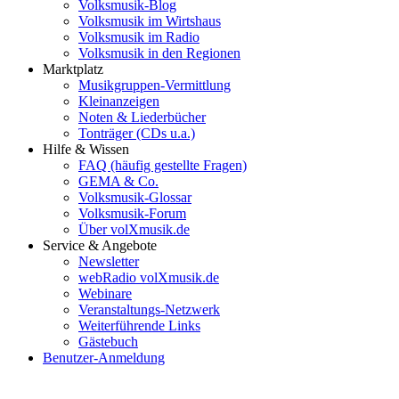
Volksmusik-Blog
Volksmusik im Wirtshaus
Volksmusik im Radio
Volksmusik in den Regionen
Marktplatz
Musikgruppen-Vermittlung
Kleinanzeigen
Noten & Liederbücher
Tonträger (CDs u.a.)
Hilfe & Wissen
FAQ (häufig gestellte Fragen)
GEMA & Co.
Volksmusik-Glossar
Volksmusik-Forum
Über volXmusik.de
Service & Angebote
Newsletter
webRadio volXmusik.de
Webinare
Veranstaltungs-Netzwerk
Weiterführende Links
Gästebuch
Benutzer-Anmeldung