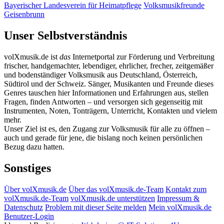
Bayerischer Landesverein für Heimatpflege
Volksmusikfreunde
Geisenbrunn
Unser Selbstverständnis
volXmusik.de ist
das
Internetportal zur Förderung und Verbreitung
frischer, handgemachter, lebendiger, ehrlicher, frecher, zeitgemäßer
und bodenständiger Volksmusik aus Deutschland, Österreich,
Südtirol und der Schweiz. Sänger, Musikanten und Freunde dieses
Genres tauschen hier Informationen und Erfahrungen aus, stellen
Fragen, finden Antworten – und versorgen sich gegenseitig mit
Instrumenten, Noten, Tonträgern, Unterricht, Kontakten und vielem
mehr.
Unser Ziel ist es, den Zugang zur Volksmusik für alle zu öffnen –
auch und gerade für jene, die bislang noch keinen persönlichen
Bezug dazu hatten.
Sonstiges
Über volXmusik.de
Über das volXmusik.de-Team
Kontakt zum
volXmusik.de-Team
volXmusik.de unterstützen
Impressum &
Datenschutz
Problem mit dieser Seite melden
Mein volXmusik.de
Benutzer-Login