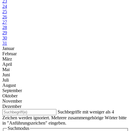
23
24
25
26
27
28
29
30
31
Januar
Februar
März
April
Mai
Juni
Juli
August
September
Oktober
November
Dezember
Suchbegriffe mit weniger als 4
Zeichen werden ignoriert. Mehrere zusammengehörige Wörter bitte
in "Anführungszeichen" eingeben.
Suchmodus