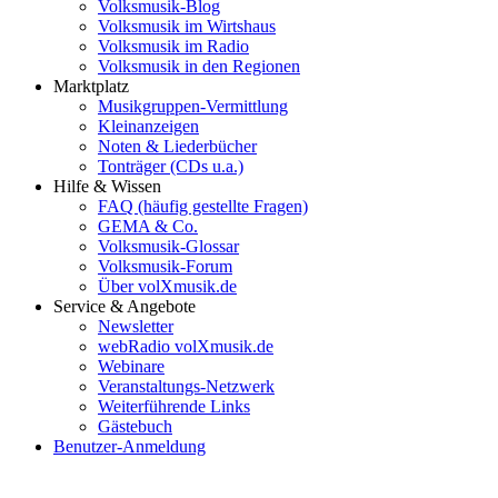
Volksmusik-Blog
Volksmusik im Wirtshaus
Volksmusik im Radio
Volksmusik in den Regionen
Marktplatz
Musikgruppen-Vermittlung
Kleinanzeigen
Noten & Liederbücher
Tonträger (CDs u.a.)
Hilfe & Wissen
FAQ (häufig gestellte Fragen)
GEMA & Co.
Volksmusik-Glossar
Volksmusik-Forum
Über volXmusik.de
Service & Angebote
Newsletter
webRadio volXmusik.de
Webinare
Veranstaltungs-Netzwerk
Weiterführende Links
Gästebuch
Benutzer-Anmeldung