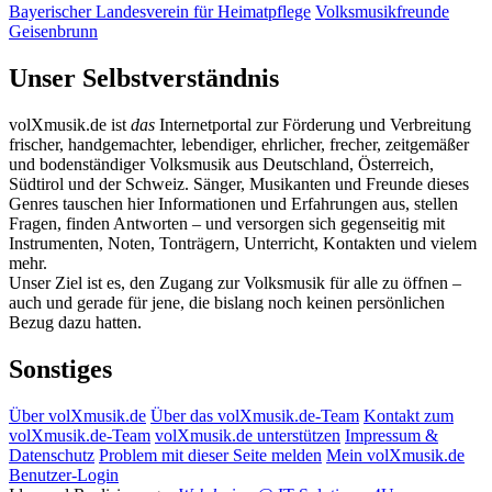
Bayerischer Landesverein für Heimatpflege
Volksmusikfreunde
Geisenbrunn
Unser Selbstverständnis
volXmusik.de ist
das
Internetportal zur Förderung und Verbreitung
frischer, handgemachter, lebendiger, ehrlicher, frecher, zeitgemäßer
und bodenständiger Volksmusik aus Deutschland, Österreich,
Südtirol und der Schweiz. Sänger, Musikanten und Freunde dieses
Genres tauschen hier Informationen und Erfahrungen aus, stellen
Fragen, finden Antworten – und versorgen sich gegenseitig mit
Instrumenten, Noten, Tonträgern, Unterricht, Kontakten und vielem
mehr.
Unser Ziel ist es, den Zugang zur Volksmusik für alle zu öffnen –
auch und gerade für jene, die bislang noch keinen persönlichen
Bezug dazu hatten.
Sonstiges
Über volXmusik.de
Über das volXmusik.de-Team
Kontakt zum
volXmusik.de-Team
volXmusik.de unterstützen
Impressum &
Datenschutz
Problem mit dieser Seite melden
Mein volXmusik.de
Benutzer-Login