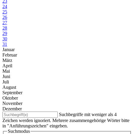
23
24
25
26
27
28
29
30
31
Januar
Februar
März
April
Mai
Juni
Juli
August
September
Oktober
November
Dezember
Suchbegriffe mit weniger als 4
Zeichen werden ignoriert. Mehrere zusammengehörige Wörter bitte
in "Anführungszeichen" eingeben.
Suchmodus