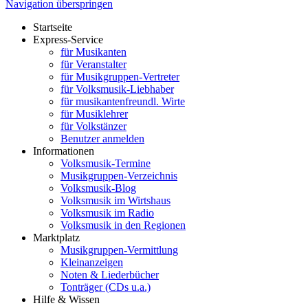
Navigation überspringen
Startseite
Express-Service
für Musikanten
für Veranstalter
für Musikgruppen-Vertreter
für Volksmusik-Liebhaber
für musikantenfreundl. Wirte
für Musiklehrer
für Volkstänzer
Benutzer anmelden
Informationen
Volksmusik-Termine
Musikgruppen-Verzeichnis
Volksmusik-Blog
Volksmusik im Wirtshaus
Volksmusik im Radio
Volksmusik in den Regionen
Marktplatz
Musikgruppen-Vermittlung
Kleinanzeigen
Noten & Liederbücher
Tonträger (CDs u.a.)
Hilfe & Wissen