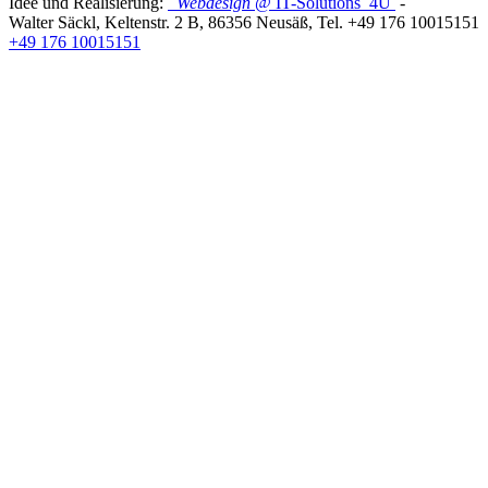
Idee und Realisierung:
Webdesign
@ IT-Solutions
4U
-
Walter Säckl
,
Keltenstr. 2 B
,
86356
Neusäß
, Tel.
+49 176 10015151
+49 176 10015151