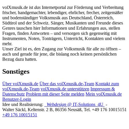
volXmusik.de ist
das
Internetportal zur Förderung und Verbreitung
frischer, handgemachter, lebendiger, ehrlicher, frecher, zeitgemäßer
und bodenständiger Volksmusik aus Deutschland, Österreich,
Südtirol und der Schweiz. Sänger, Musikanten und Freunde dieses
Genres tauschen hier Informationen und Erfahrungen aus, stellen
Fragen, finden Antworten – und versorgen sich gegenseitig mit
Instrumenten, Noten, Tonträgern, Unterricht, Kontakten und vielem
mehr.
Unser Ziel ist es, den Zugang zur Volksmusik für alle zu öffnen –
auch und gerade für jene, die bislang noch keinen persönlichen
Bezug dazu hatten.
Sonstiges
Über volXmusik.de
Über das volXmusik.de-Team
Kontakt zum
volXmusik.de-Team
volXmusik.de unterstützen
Impressum &
Datenschutz
Problem mit dieser Seite melden
Mein volXmusik.de
Benutzer-Login
Idee und Realisierung:
Webdesign
@ IT-Solutions
4U
-
Walter Säckl
,
Keltenstr. 2 B
,
86356
Neusäß
, Tel.
+49 176 10015151
+49 176 10015151