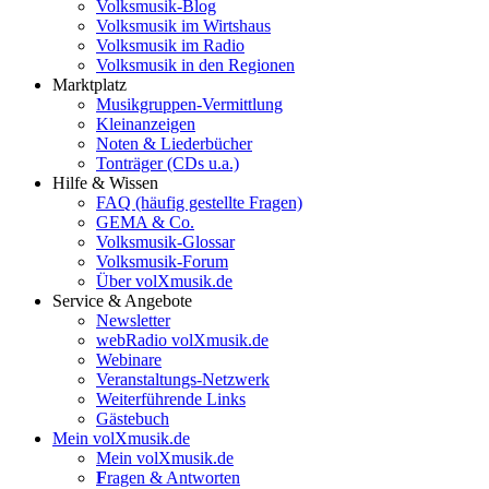
Volksmusik-Blog
Volksmusik im Wirtshaus
Volksmusik im Radio
Volksmusik in den Regionen
Marktplatz
Musikgruppen-Vermittlung
Kleinanzeigen
Noten & Liederbücher
Tonträger (CDs u.a.)
Hilfe & Wissen
FAQ (häufig gestellte Fragen)
GEMA & Co.
Volksmusik-Glossar
Volksmusik-Forum
Über volXmusik.de
Service & Angebote
Newsletter
webRadio volXmusik.de
Webinare
Veranstaltungs-Netzwerk
Weiterführende Links
Gästebuch
Mein volXmusik.de
Mein volXmusik.de
F
ragen & Antworten