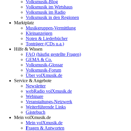
Volksmusik-Blog
Volksmusik im Wirtshaus
Volksmusik im Radio
Volksmusik in den Regionen
Marktplatz
Musikgruppen-Vermittlung
Kleinanzeigen
Noten & Liederbücher
Tonträger (CDs u.a.)
Hilfe & Wissen
FAQ (häufig gestellte Fragen)
GEMA & Co.
Volksmusik-Glossar
Volksmusik-Forum
Über volXmusik.de
Service & Angebote
Newsletter
webRadio volXmusik.de
Webinare
Veranstaltungs-Netzwerk
Weiterführende Links
Gästebuch
Mein volXmusik.de
Mein volXmusik.de
F
ragen & Antworten