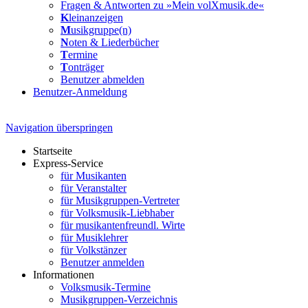
Fragen & Antworten zu »Mein volXmusik.de«
K
leinanzeigen
M
usikgruppe(n)
N
oten & Liederbücher
T
ermine
T
onträger
Benutzer abmelden
Benutzer-Anmeldung
Navigation überspringen
Startseite
Express-Service
für Musikanten
für Veranstalter
für Musikgruppen-Vertreter
für Volksmusik-Liebhaber
für musikantenfreundl. Wirte
für Musiklehrer
für Volkstänzer
Benutzer anmelden
Informationen
Volksmusik-Termine
Musikgruppen-Verzeichnis