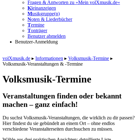
Fragen & Antworten zu »Mein volXmusik.de«
K
leinanzeigen
M
usikgruppe(n)
N
oten & Liederbücher
T
ermine
T
onträger
Benutzer abmelden
Benutzer-Anmeldung
volXmusik.de
▸
Informationen
▸
Volksmusik-Termine
▸
Volksmusik-Veranstaltungen & -Termine
Volksmusik-Termine
Veranstaltungen finden oder bekannt
machen – ganz einfach!
Du suchst Volksmusik-Veranstaltungen, die wirklich zu dir passen?
Hier findest du sie gebündelt an einem Ort – ohne endlos
verschiedene Veranstalterseiten durchsuchen zu müssen.
Wähle aus drei praktischen Ansichten:
detaillierte
Liste,