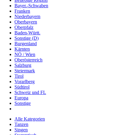
Beliebige Region
Bayer.-Schwaben
Franken
Niederbayern
Oberbayern
Oberpfalz
Baden-Württ.
Sonstige (D)
Burgenland
Kärnten
NÖ / Wien
Oberösterreich
Salzburg
Steiermark
Tirol
Vorarlberg
Südtirol
Schweiz und FL
Europa
Sonstige
Alle Kategorien
Tanzen
Singen