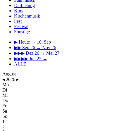
Stammtisch
Darbietung
Kurs
Kirchenmusik
Fest
Festival
Sonstige
▶
Heute → 10. Sep
▶▶
Sep 26 → Nov 26
▶▶▶
Dez 26 → Mai 27
▶▶▶▶
Jun 27 →
ALLE
August
◂
2026
▸
Mo
Di
Mi
Do
Fr
Sa
So
1
2