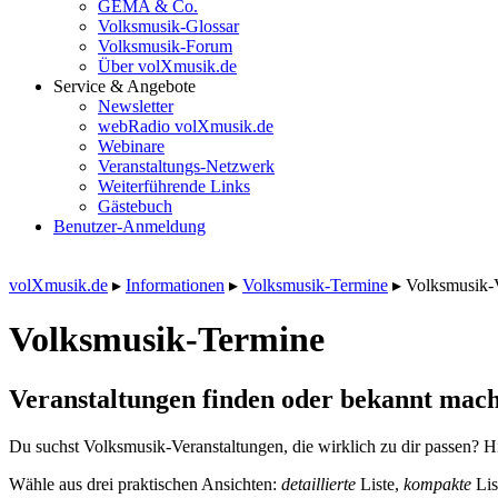
GEMA & Co.
Volksmusik-Glossar
Volksmusik-Forum
Über volXmusik.de
Service & Angebote
Newsletter
webRadio volXmusik.de
Webinare
Veranstaltungs-Netzwerk
Weiterführende Links
Gästebuch
Benutzer-Anmeldung
volXmusik.de
▸
Informationen
▸
Volksmusik-Termine
▸
Volksmusik-
Volksmusik-Termine
Veranstaltungen finden oder bekannt mach
Du suchst Volksmusik-Veranstaltungen, die wirklich zu dir passen? Hi
Wähle aus drei praktischen Ansichten:
detaillierte
Liste,
kompakte
Lis