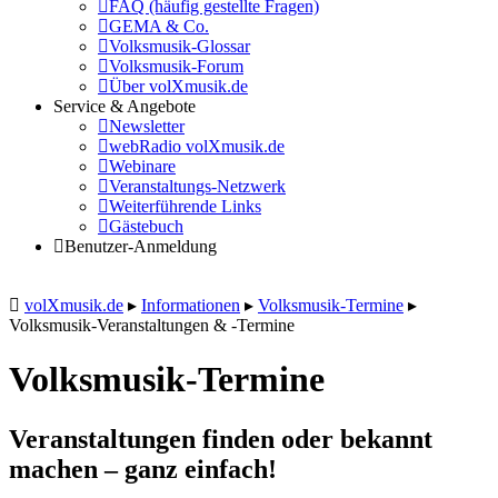
FAQ (häufig gestellte Fragen)
GEMA & Co.
Volksmusik-Glossar
Volksmusik-Forum
Über volXmusik.de
Service & Angebote
Newsletter
webRadio volXmusik.de
Webinare
Veranstaltungs-Netzwerk
Weiterführende Links
Gästebuch
Benutzer-Anmeldung
volXmusik.de
▸
Informationen
▸
Volksmusik-Termine
▸
Volksmusik-Veranstaltungen & -Termine
Volksmusik-Termine
Veranstaltungen finden oder bekannt
machen – ganz einfach!