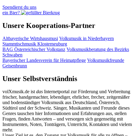
Spendierst du uns
ein Bier?
Unsere Kooperations-Partner
Altbayerische Wirtshausmusi
Volksmusik in Niederbayern
Stammtischmusik Klosterneuburg
BAG Österreichischer Volkstanz
Volksmusikberatung des Bezirks
Schwaben
Bayerischer Landesverein für Heimatpflege
Volksmusikfreunde
Geisenbrunn
Unser Selbstverständnis
volXmusik.de ist
das
Internetportal zur Förderung und Verbreitung
frischer, handgemachter, lebendiger, ehrlicher, frecher, zeitgemäßer
und bodenständiger Volksmusik aus Deutschland, Österreich,
Südtirol und der Schweiz. Sänger, Musikanten und Freunde dieses
Genres tauschen hier Informationen und Erfahrungen aus, stellen
Fragen, finden Antworten – und versorgen sich gegenseitig mit
Instrumenten, Noten, Tonträgern, Unterricht, Kontakten und vielem
mehr.
Unser Ziel ist es, den Zugang zur Volksmusik für alle zu öffnen –