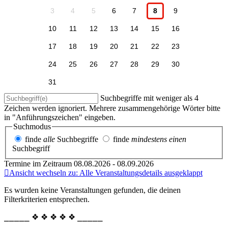
3
4
5
6
7
8
9
10
11
12
13
14
15
16
17
18
19
20
21
22
23
24
25
26
27
28
29
30
31
Suchbegriffe mit weniger als 4
Zeichen werden ignoriert. Mehrere zusammengehörige Wörter bitte
in "Anführungszeichen" eingeben.
Suchmodus
finde
alle
Suchbegriffe
finde
mindestens einen
Suchbegriff
Termine im Zeitraum 08.08.2026 - 08.09.2026
Ansicht wechseln zu: Alle Veranstaltungsdetails ausgeklappt
Es wurden keine Veranstaltungen gefunden, die deinen
Filterkriterien entsprechen.
⎯⎯⎯⎯⎯ ❖ ❖ ❖ ❖ ❖ ⎯⎯⎯⎯⎯