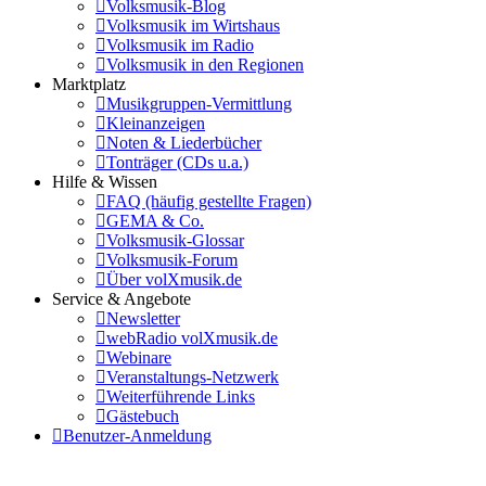
Volksmusik-Blog
Volksmusik im Wirtshaus
Volksmusik im Radio
Volksmusik in den Regionen
Marktplatz
Musikgruppen-Vermittlung
Kleinanzeigen
Noten & Liederbücher
Tonträger (CDs u.a.)
Hilfe & Wissen
FAQ (häufig gestellte Fragen)
GEMA & Co.
Volksmusik-Glossar
Volksmusik-Forum
Über volXmusik.de
Service & Angebote
Newsletter
webRadio volXmusik.de
Webinare
Veranstaltungs-Netzwerk
Weiterführende Links
Gästebuch
Benutzer-Anmeldung