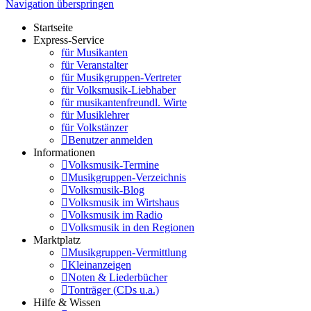
Navigation überspringen
Startseite
Express-Service
für Musikanten
für Veranstalter
für Musikgruppen-Vertreter
für Volksmusik-Liebhaber
für musikantenfreundl. Wirte
für Musiklehrer
für Volkstänzer
Benutzer anmelden
Informationen
Volksmusik-Termine
Musikgruppen-Verzeichnis
Volksmusik-Blog
Volksmusik im Wirtshaus
Volksmusik im Radio
Volksmusik in den Regionen
Marktplatz
Musikgruppen-Vermittlung
Kleinanzeigen
Noten & Liederbücher
Tonträger (CDs u.a.)
Hilfe & Wissen