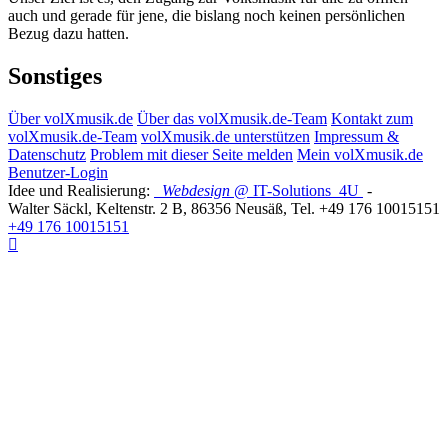
auch und gerade für jene, die bislang noch keinen persönlichen
Bezug dazu hatten.
Sonstiges
Über volXmusik.de
Über das volXmusik.de-Team
Kontakt zum
volXmusik.de-Team
volXmusik.de unterstützen
Impressum &
Datenschutz
Problem mit dieser Seite melden
Mein volXmusik.de
Benutzer-Login
Idee und Realisierung:
Webdesign
@ IT-Solutions
4U
-
Walter Säckl
,
Keltenstr. 2 B
,
86356
Neusäß
, Tel.
+49 176 10015151
+49 176 10015151