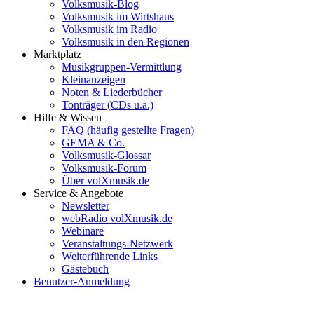
Volksmusik-Blog
Volksmusik im Wirtshaus
Volksmusik im Radio
Volksmusik in den Regionen
Marktplatz
Musikgruppen-Vermittlung
Kleinanzeigen
Noten & Liederbücher
Tonträger (CDs u.a.)
Hilfe & Wissen
FAQ (häufig gestellte Fragen)
GEMA & Co.
Volksmusik-Glossar
Volksmusik-Forum
Über volXmusik.de
Service & Angebote
Newsletter
webRadio volXmusik.de
Webinare
Veranstaltungs-Netzwerk
Weiterführende Links
Gästebuch
Benutzer-Anmeldung