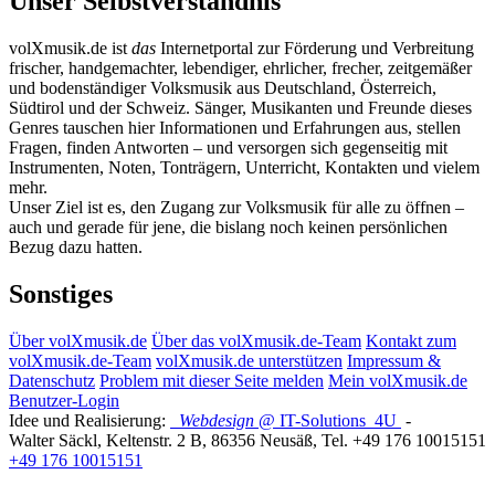
Unser Selbstverständnis
volXmusik.de ist
das
Internetportal zur Förderung und Verbreitung
frischer, handgemachter, lebendiger, ehrlicher, frecher, zeitgemäßer
und bodenständiger Volksmusik aus Deutschland, Österreich,
Südtirol und der Schweiz. Sänger, Musikanten und Freunde dieses
Genres tauschen hier Informationen und Erfahrungen aus, stellen
Fragen, finden Antworten – und versorgen sich gegenseitig mit
Instrumenten, Noten, Tonträgern, Unterricht, Kontakten und vielem
mehr.
Unser Ziel ist es, den Zugang zur Volksmusik für alle zu öffnen –
auch und gerade für jene, die bislang noch keinen persönlichen
Bezug dazu hatten.
Sonstiges
Über volXmusik.de
Über das volXmusik.de-Team
Kontakt zum
volXmusik.de-Team
volXmusik.de unterstützen
Impressum &
Datenschutz
Problem mit dieser Seite melden
Mein volXmusik.de
Benutzer-Login
Idee und Realisierung:
Webdesign
@ IT-Solutions
4U
-
Walter Säckl
,
Keltenstr. 2 B
,
86356
Neusäß
, Tel.
+49 176 10015151
+49 176 10015151