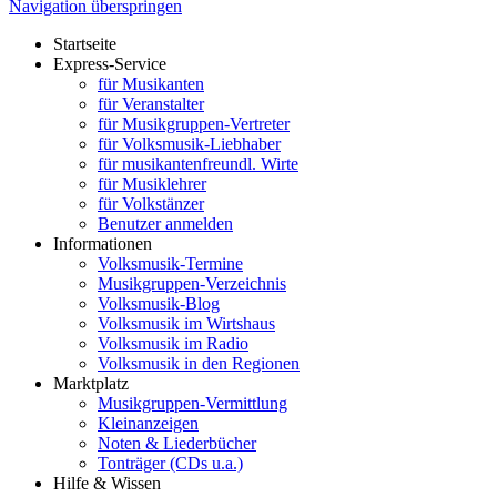
Navigation überspringen
Startseite
Express-Service
für Musikanten
für Veranstalter
für Musikgruppen-Vertreter
für Volksmusik-Liebhaber
für musikantenfreundl. Wirte
für Musiklehrer
für Volkstänzer
Benutzer anmelden
Informationen
Volksmusik-Termine
Musikgruppen-Verzeichnis
Volksmusik-Blog
Volksmusik im Wirtshaus
Volksmusik im Radio
Volksmusik in den Regionen
Marktplatz
Musikgruppen-Vermittlung
Kleinanzeigen
Noten & Liederbücher
Tonträger (CDs u.a.)
Hilfe & Wissen