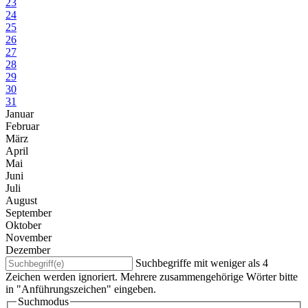
23
24
25
26
27
28
29
30
31
Januar
Februar
März
April
Mai
Juni
Juli
August
September
Oktober
November
Dezember
Suchbegriffe mit weniger als 4
Zeichen werden ignoriert. Mehrere zusammengehörige Wörter bitte
in "Anführungszeichen" eingeben.
Suchmodus