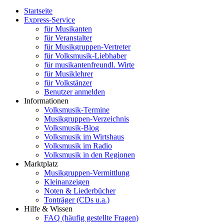
Startseite
Express-Service
für Musikanten
für Veranstalter
für Musikgruppen-Vertreter
für Volksmusik-Liebhaber
für musikantenfreundl. Wirte
für Musiklehrer
für Volkstänzer
Benutzer anmelden
Informationen
Volksmusik-Termine
Musikgruppen-Verzeichnis
Volksmusik-Blog
Volksmusik im Wirtshaus
Volksmusik im Radio
Volksmusik in den Regionen
Marktplatz
Musikgruppen-Vermittlung
Kleinanzeigen
Noten & Liederbücher
Tonträger (CDs u.a.)
Hilfe & Wissen
FAQ (häufig gestellte Fragen)