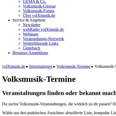
GEMA & Co.
Volksmusik-Glossar
Volksmusik-Forum
Über volXmusik.de
Service & Angebote
Newsletter
webRadio volXmusik.de
Webinare
Veranstaltungs-Netzwerk
Weiterführende Links
Gästebuch
Benutzer-Anmeldung
volXmusik.de
▸
Informationen
▸
Volksmusik-Termine
▸
Volksmusik-
Volksmusik-Termine
Veranstaltungen finden oder bekannt mach
Du suchst Volksmusik-Veranstaltungen, die wirklich zu dir passen? Hi
Wähle aus drei praktischen Ansichten:
detaillierte
Liste,
kompakte
Lis