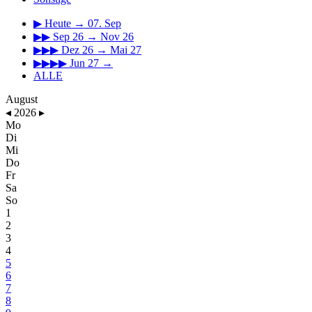
▶
Heute → 07. Sep
▶▶
Sep 26 → Nov 26
▶▶▶
Dez 26 → Mai 27
▶▶▶▶
Jun 27 →
ALLE
August
◂
2026
▸
Mo
Di
Mi
Do
Fr
Sa
So
1
2
3
4
5
6
7
8