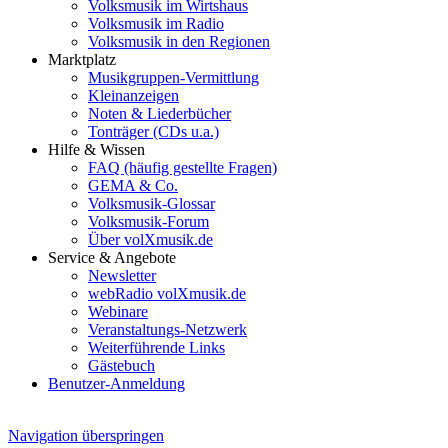
Volksmusik im Wirtshaus
Volksmusik im Radio
Volksmusik in den Regionen
Marktplatz
Musikgruppen-Vermittlung
Kleinanzeigen
Noten & Liederbücher
Tonträger (CDs u.a.)
Hilfe & Wissen
FAQ (häufig gestellte Fragen)
GEMA & Co.
Volksmusik-Glossar
Volksmusik-Forum
Über volXmusik.de
Service & Angebote
Newsletter
webRadio volXmusik.de
Webinare
Veranstaltungs-Netzwerk
Weiterführende Links
Gästebuch
Benutzer-Anmeldung
Navigation überspringen