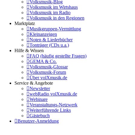
Volksmusik-Blog
Volksmusik im Wirtshaus
Volksmusik im Radio
Volksmusik in den Regionen
Marktplatz
Musikgruppen-Vermittlung
Kleinanzeigen
Noten & Liederbücher
Tonträger (CDs u.a.)
Hilfe & Wissen
FAQ (häufig gestellte Fragen)
GEMA & Co.
Volksmusik-Glossar
Volksmusik-Forum
Über volXmusik.de
Service & Angebote
Newsletter
webRadio volXmusik.de
Webinare
Veranstaltungs-Netzwerk
Weiterführende Links
Gästebuch
Benutzer-Anmeldung