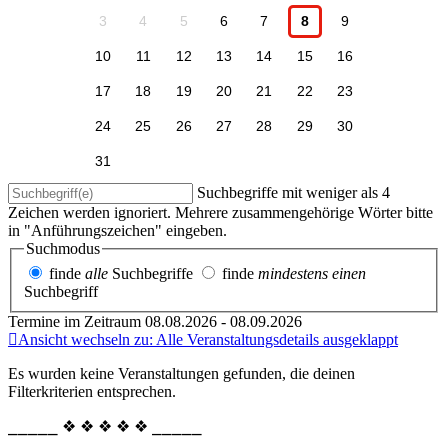
3
4
5
6
7
8
9
10
11
12
13
14
15
16
17
18
19
20
21
22
23
24
25
26
27
28
29
30
31
Suchbegriffe mit weniger als 4
Zeichen werden ignoriert. Mehrere zusammengehörige Wörter bitte
in "Anführungszeichen" eingeben.
Suchmodus
finde
alle
Suchbegriffe
finde
mindestens einen
Suchbegriff
Termine im Zeitraum 08.08.2026 - 08.09.2026
Ansicht wechseln zu: Alle Veranstaltungsdetails ausgeklappt
Es wurden keine Veranstaltungen gefunden, die deinen
Filterkriterien entsprechen.
⎯⎯⎯⎯⎯ ❖ ❖ ❖ ❖ ❖ ⎯⎯⎯⎯⎯