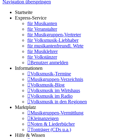
Navigation überspringen
Startseite
Express-Service
für Musikanten
für Veranstalter
für Musikgruppen-Vertreter
für Volksmusik-Liebhaber
für musikantenfreundl. Wirte
für Musiklehrer
für Volkstänzer
Benutzer anmelden
Informationen
Volksmusik-Termine
Musikgruppen-Verzeichnis
Volksmusik-Blog
Volksmusik im Wirtshaus
Volksmusik im Radio
Volksmusik in den Regionen
Marktplatz
Musikgruppen-Vermittlung
Kleinanzeigen
Noten & Liederbücher
Tonträger (CDs u.a.)
Hilfe & Wissen