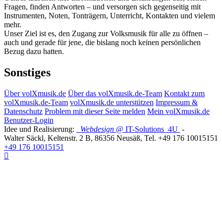
Fragen, finden Antworten – und versorgen sich gegenseitig mit
Instrumenten, Noten, Tonträgern, Unterricht, Kontakten und vielem
mehr.
Unser Ziel ist es, den Zugang zur Volksmusik für alle zu öffnen –
auch und gerade für jene, die bislang noch keinen persönlichen
Bezug dazu hatten.
Sonstiges
Über volXmusik.de
Über das volXmusik.de-Team
Kontakt zum
volXmusik.de-Team
volXmusik.de unterstützen
Impressum &
Datenschutz
Problem mit dieser Seite melden
Mein volXmusik.de
Benutzer-Login
Idee und Realisierung:
Webdesign
@ IT-Solutions
4U
-
Walter Säckl
,
Keltenstr. 2 B
,
86356
Neusäß
, Tel.
+49 176 10015151
+49 176 10015151