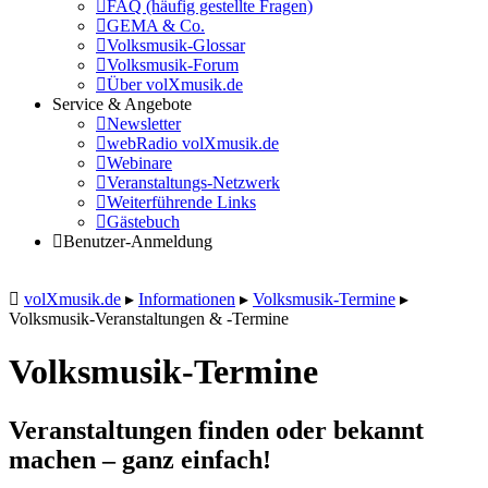
FAQ (häufig gestellte Fragen)
GEMA & Co.
Volksmusik-Glossar
Volksmusik-Forum
Über volXmusik.de
Service & Angebote
Newsletter
webRadio volXmusik.de
Webinare
Veranstaltungs-Netzwerk
Weiterführende Links
Gästebuch
Benutzer-Anmeldung
volXmusik.de
▸
Informationen
▸
Volksmusik-Termine
▸
Volksmusik-Veranstaltungen & -Termine
Volksmusik-Termine
Veranstaltungen finden oder bekannt
machen – ganz einfach!