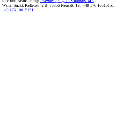
Idee und Realisierung:
Webdesign
@ IT-Solutions
4U
-
Walter Säckl
,
Keltenstr. 2 B
,
86356
Neusäß
, Tel.
+49 176 10015151
+49 176 10015151