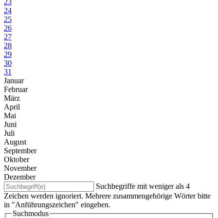
23
24
25
26
27
28
29
30
31
Januar
Februar
März
April
Mai
Juni
Juli
August
September
Oktober
November
Dezember
Suchbegriffe mit weniger als 4
Zeichen werden ignoriert. Mehrere zusammengehörige Wörter bitte
in "Anführungszeichen" eingeben.
Suchmodus