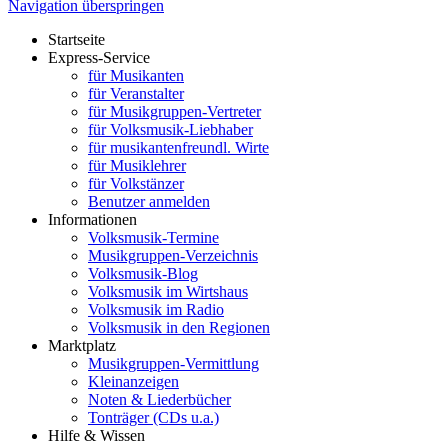
Navigation überspringen
Startseite
Express-Service
für Musikanten
für Veranstalter
für Musikgruppen-Vertreter
für Volksmusik-Liebhaber
für musikantenfreundl. Wirte
für Musiklehrer
für Volkstänzer
Benutzer anmelden
Informationen
Volksmusik-Termine
Musikgruppen-Verzeichnis
Volksmusik-Blog
Volksmusik im Wirtshaus
Volksmusik im Radio
Volksmusik in den Regionen
Marktplatz
Musikgruppen-Vermittlung
Kleinanzeigen
Noten & Liederbücher
Tonträger (CDs u.a.)
Hilfe & Wissen