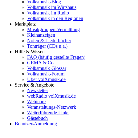
Volksmusik-Blog
Volksmusik im Wirtshaus
Volksmusik im Radio
Volksmusik in den Regionen
Marktplatz
Musikgruppen-Vermittlung
Kleinanzeigen
Noten & Liederbücher
Tonträger (CDs u.a.)
Hilfe & Wissen
FAQ (häufig gestellte Fragen)
GEMA & Co.
Volksmusik-Glossar
Volksmusik-Forum
Über volXmusik.de
Service & Angebote
Newsletter
webRadio volXmusik.de
Webinare
Veranstaltungs-Netzwerk
Weiterführende Links
Gästebuch
Benutzer-Anmeldung