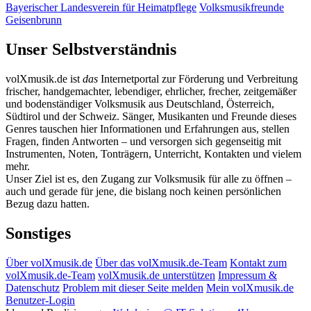
Bayerischer Landesverein für Heimatpflege
Volksmusikfreunde
Geisenbrunn
Unser Selbstverständnis
volXmusik.de ist
das
Internetportal zur Förderung und Verbreitung
frischer, handgemachter, lebendiger, ehrlicher, frecher, zeitgemäßer
und bodenständiger Volksmusik aus Deutschland, Österreich,
Südtirol und der Schweiz. Sänger, Musikanten und Freunde dieses
Genres tauschen hier Informationen und Erfahrungen aus, stellen
Fragen, finden Antworten – und versorgen sich gegenseitig mit
Instrumenten, Noten, Tonträgern, Unterricht, Kontakten und vielem
mehr.
Unser Ziel ist es, den Zugang zur Volksmusik für alle zu öffnen –
auch und gerade für jene, die bislang noch keinen persönlichen
Bezug dazu hatten.
Sonstiges
Über volXmusik.de
Über das volXmusik.de-Team
Kontakt zum
volXmusik.de-Team
volXmusik.de unterstützen
Impressum &
Datenschutz
Problem mit dieser Seite melden
Mein volXmusik.de
Benutzer-Login