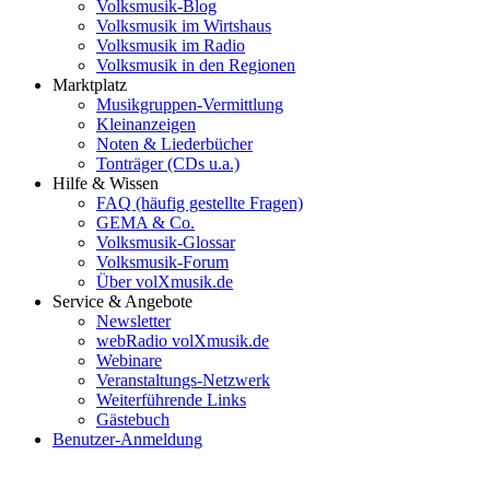
Volksmusik-Blog
Volksmusik im Wirtshaus
Volksmusik im Radio
Volksmusik in den Regionen
Marktplatz
Musikgruppen-Vermittlung
Kleinanzeigen
Noten & Liederbücher
Tonträger (CDs u.a.)
Hilfe & Wissen
FAQ (häufig gestellte Fragen)
GEMA & Co.
Volksmusik-Glossar
Volksmusik-Forum
Über volXmusik.de
Service & Angebote
Newsletter
webRadio volXmusik.de
Webinare
Veranstaltungs-Netzwerk
Weiterführende Links
Gästebuch
Benutzer-Anmeldung