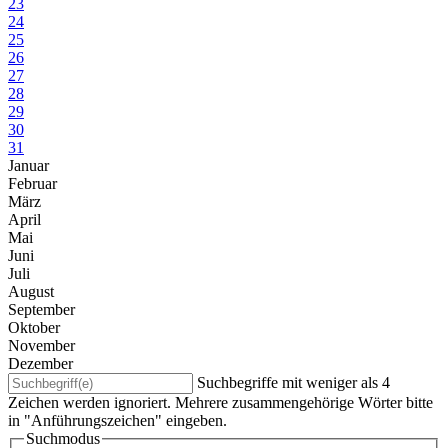
23
24
25
26
27
28
29
30
31
Januar
Februar
März
April
Mai
Juni
Juli
August
September
Oktober
November
Dezember
Suchbegriffe mit weniger als 4
Zeichen werden ignoriert. Mehrere zusammengehörige Wörter bitte
in "Anführungszeichen" eingeben.
Suchmodus