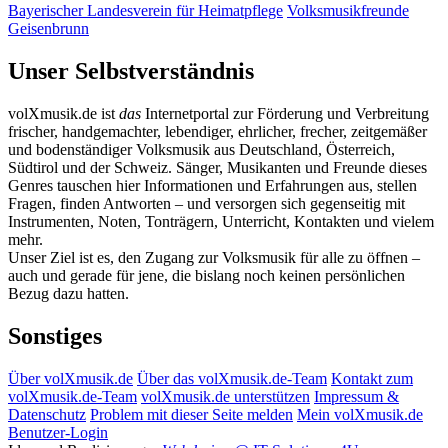
Bayerischer Landesverein für Heimatpflege
Volksmusikfreunde
Geisenbrunn
Unser Selbstverständnis
volXmusik.de ist
das
Internetportal zur Förderung und Verbreitung
frischer, handgemachter, lebendiger, ehrlicher, frecher, zeitgemäßer
und bodenständiger Volksmusik aus Deutschland, Österreich,
Südtirol und der Schweiz. Sänger, Musikanten und Freunde dieses
Genres tauschen hier Informationen und Erfahrungen aus, stellen
Fragen, finden Antworten – und versorgen sich gegenseitig mit
Instrumenten, Noten, Tonträgern, Unterricht, Kontakten und vielem
mehr.
Unser Ziel ist es, den Zugang zur Volksmusik für alle zu öffnen –
auch und gerade für jene, die bislang noch keinen persönlichen
Bezug dazu hatten.
Sonstiges
Über volXmusik.de
Über das volXmusik.de-Team
Kontakt zum
volXmusik.de-Team
volXmusik.de unterstützen
Impressum &
Datenschutz
Problem mit dieser Seite melden
Mein volXmusik.de
Benutzer-Login