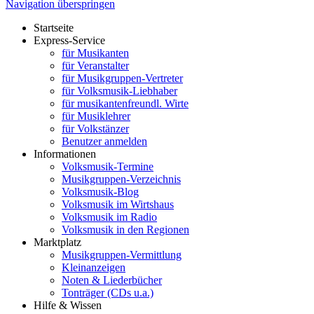
Navigation überspringen
Startseite
Express-Service
für Musikanten
für Veranstalter
für Musikgruppen-Vertreter
für Volksmusik-Liebhaber
für musikantenfreundl. Wirte
für Musiklehrer
für Volkstänzer
Benutzer anmelden
Informationen
Volksmusik-Termine
Musikgruppen-Verzeichnis
Volksmusik-Blog
Volksmusik im Wirtshaus
Volksmusik im Radio
Volksmusik in den Regionen
Marktplatz
Musikgruppen-Vermittlung
Kleinanzeigen
Noten & Liederbücher
Tonträger (CDs u.a.)
Hilfe & Wissen