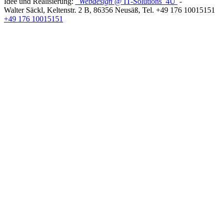
Idee und Realisierung:
Webdesign
@ IT-Solutions
4U
-
Walter Säckl
,
Keltenstr. 2 B
,
86356
Neusäß
, Tel.
+49 176 10015151
+49 176 10015151