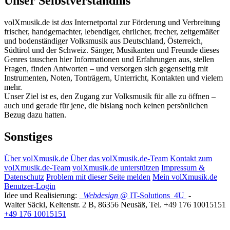
Unser Selbstverständnis
volXmusik.de ist
das
Internetportal zur Förderung und Verbreitung
frischer, handgemachter, lebendiger, ehrlicher, frecher, zeitgemäßer
und bodenständiger Volksmusik aus Deutschland, Österreich,
Südtirol und der Schweiz. Sänger, Musikanten und Freunde dieses
Genres tauschen hier Informationen und Erfahrungen aus, stellen
Fragen, finden Antworten – und versorgen sich gegenseitig mit
Instrumenten, Noten, Tonträgern, Unterricht, Kontakten und vielem
mehr.
Unser Ziel ist es, den Zugang zur Volksmusik für alle zu öffnen –
auch und gerade für jene, die bislang noch keinen persönlichen
Bezug dazu hatten.
Sonstiges
Über volXmusik.de
Über das volXmusik.de-Team
Kontakt zum
volXmusik.de-Team
volXmusik.de unterstützen
Impressum &
Datenschutz
Problem mit dieser Seite melden
Mein volXmusik.de
Benutzer-Login
Idee und Realisierung:
Webdesign
@ IT-Solutions
4U
-
Walter Säckl
,
Keltenstr. 2 B
,
86356
Neusäß
, Tel.
+49 176 10015151
+49 176 10015151