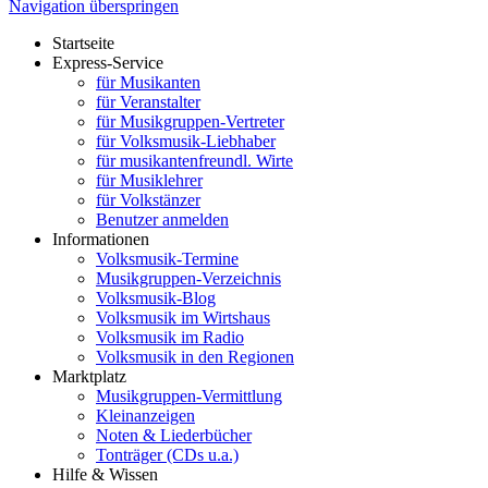
Navigation überspringen
Startseite
Express-Service
für Musikanten
für Veranstalter
für Musikgruppen-Vertreter
für Volksmusik-Liebhaber
für musikantenfreundl. Wirte
für Musiklehrer
für Volkstänzer
Benutzer anmelden
Informationen
Volksmusik-Termine
Musikgruppen-Verzeichnis
Volksmusik-Blog
Volksmusik im Wirtshaus
Volksmusik im Radio
Volksmusik in den Regionen
Marktplatz
Musikgruppen-Vermittlung
Kleinanzeigen
Noten & Liederbücher
Tonträger (CDs u.a.)
Hilfe & Wissen