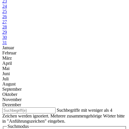
23
24
25
26
27
28
29
30
31
Januar
Februar
März
April
Mai
Juni
Juli
August
September
Oktober
November
Dezember
Suchbegriffe mit weniger als 4
Zeichen werden ignoriert. Mehrere zusammengehörige Wörter bitte
in "Anführungszeichen" eingeben.
Suchmodus