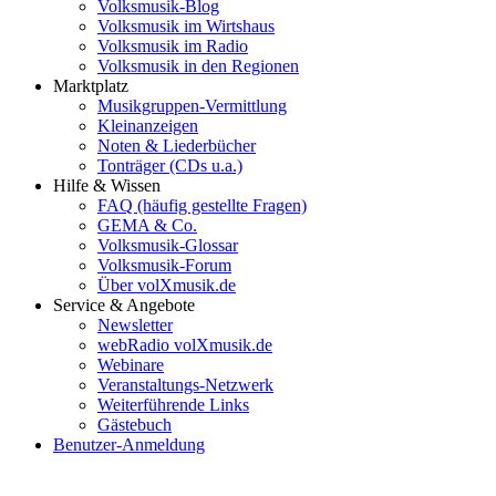
Volksmusik-Blog
Volksmusik im Wirtshaus
Volksmusik im Radio
Volksmusik in den Regionen
Marktplatz
Musikgruppen-Vermittlung
Kleinanzeigen
Noten & Liederbücher
Tonträger (CDs u.a.)
Hilfe & Wissen
FAQ (häufig gestellte Fragen)
GEMA & Co.
Volksmusik-Glossar
Volksmusik-Forum
Über volXmusik.de
Service & Angebote
Newsletter
webRadio volXmusik.de
Webinare
Veranstaltungs-Netzwerk
Weiterführende Links
Gästebuch
Benutzer-Anmeldung