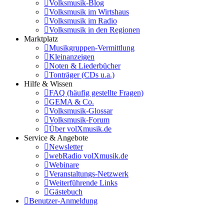
Volksmusik-Blog
Volksmusik im Wirtshaus
Volksmusik im Radio
Volksmusik in den Regionen
Marktplatz
Musikgruppen-Vermittlung
Kleinanzeigen
Noten & Liederbücher
Tonträger (CDs u.a.)
Hilfe & Wissen
FAQ (häufig gestellte Fragen)
GEMA & Co.
Volksmusik-Glossar
Volksmusik-Forum
Über volXmusik.de
Service & Angebote
Newsletter
webRadio volXmusik.de
Webinare
Veranstaltungs-Netzwerk
Weiterführende Links
Gästebuch
Benutzer-Anmeldung