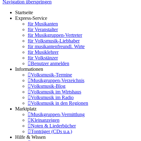
Navigation überspringen
Startseite
Express-Service
für Musikanten
für Veranstalter
für Musikgruppen-Vertreter
für Volksmusik-Liebhaber
für musikantenfreundl. Wirte
für Musiklehrer
für Volkstänzer
Benutzer anmelden
Informationen
Volksmusik-Termine
Musikgruppen-Verzeichnis
Volksmusik-Blog
Volksmusik im Wirtshaus
Volksmusik im Radio
Volksmusik in den Regionen
Marktplatz
Musikgruppen-Vermittlung
Kleinanzeigen
Noten & Liederbücher
Tonträger (CDs u.a.)
Hilfe & Wissen