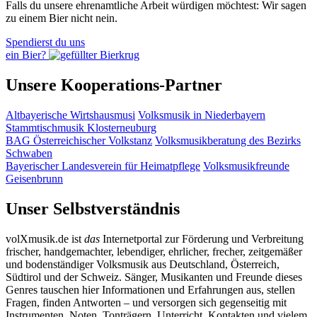
Falls du unsere ehrenamtliche Arbeit würdigen möchtest: Wir sagen
zu einem Bier nicht nein.
Spendierst du uns
ein Bier?
Unsere Kooperations-Partner
Altbayerische Wirtshausmusi
Volksmusik in Niederbayern
Stammtischmusik Klosterneuburg
BAG Österreichischer Volkstanz
Volksmusikberatung des Bezirks
Schwaben
Bayerischer Landesverein für Heimatpflege
Volksmusikfreunde
Geisenbrunn
Unser Selbstverständnis
volXmusik.de ist
das
Internetportal zur Förderung und Verbreitung
frischer, handgemachter, lebendiger, ehrlicher, frecher, zeitgemäßer
und bodenständiger Volksmusik aus Deutschland, Österreich,
Südtirol und der Schweiz. Sänger, Musikanten und Freunde dieses
Genres tauschen hier Informationen und Erfahrungen aus, stellen
Fragen, finden Antworten – und versorgen sich gegenseitig mit
Instrumenten, Noten, Tonträgern, Unterricht, Kontakten und vielem