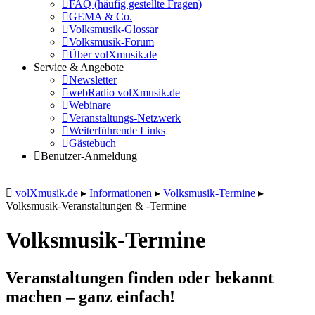
FAQ (häufig gestellte Fragen)
GEMA & Co.
Volksmusik-Glossar
Volksmusik-Forum
Über volXmusik.de
Service & Angebote
Newsletter
webRadio volXmusik.de
Webinare
Veranstaltungs-Netzwerk
Weiterführende Links
Gästebuch
Benutzer-Anmeldung
volXmusik.de
▸
Informationen
▸
Volksmusik-Termine
▸
Volksmusik-Veranstaltungen & -Termine
Volksmusik-Termine
Veranstaltungen finden oder bekannt
machen – ganz einfach!