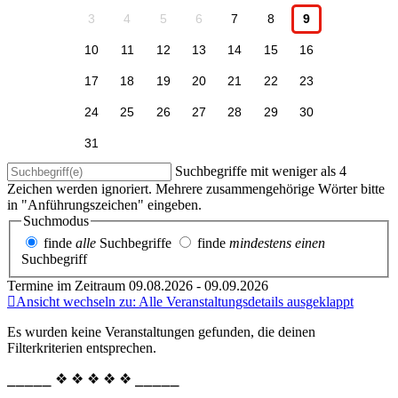
3
4
5
6
7
8
9
10
11
12
13
14
15
16
17
18
19
20
21
22
23
24
25
26
27
28
29
30
31
Suchbegriffe mit weniger als 4
Zeichen werden ignoriert. Mehrere zusammengehörige Wörter bitte
in "Anführungszeichen" eingeben.
Suchmodus
finde
alle
Suchbegriffe
finde
mindestens einen
Suchbegriff
Termine im Zeitraum 09.08.2026 - 09.09.2026
Ansicht wechseln zu: Alle Veranstaltungsdetails ausgeklappt
Es wurden keine Veranstaltungen gefunden, die deinen
Filterkriterien entsprechen.
⎯⎯⎯⎯⎯ ❖ ❖ ❖ ❖ ❖ ⎯⎯⎯⎯⎯