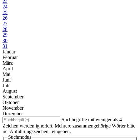
23
24
25
26
27
28
29
30
31
Januar
Februar
März
April
Mai
Juni
Juli
August
September
Oktober
November
Dezember
Suchbegriffe mit weniger als 4
Zeichen werden ignoriert. Mehrere zusammengehörige Wörter bitte
in "Anführungszeichen" eingeben.
Suchmodus