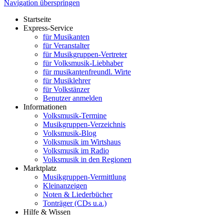
Navigation überspringen
Startseite
Express-Service
für Musikanten
für Veranstalter
für Musikgruppen-Vertreter
für Volksmusik-Liebhaber
für musikantenfreundl. Wirte
für Musiklehrer
für Volkstänzer
Benutzer anmelden
Informationen
Volksmusik-Termine
Musikgruppen-Verzeichnis
Volksmusik-Blog
Volksmusik im Wirtshaus
Volksmusik im Radio
Volksmusik in den Regionen
Marktplatz
Musikgruppen-Vermittlung
Kleinanzeigen
Noten & Liederbücher
Tonträger (CDs u.a.)
Hilfe & Wissen