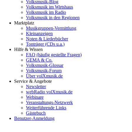
Volksmusik-Blog
Volksmusik im Wirtshaus
Volksmusik im Radio
Volksmusik in den Regionen
Marktplatz
Musikgruppen-Vermittlung
Kleinanzeigen
Noten & Liederbücher
Tonträger (CDs u.a.)
Hilfe & Wissen
FAQ (häufig gestellte Fragen)
GEMA & Co.
Volksmusik-Glossar
Volksmusik-Forum
Über volXmusik.de
Service & Angebote
Newsletter
webRadio volXmusik.de
Webinare
Veranstaltungs-Netzwerk
Weiterführende Links
Gästebuch
Benutzer-Anmeldung