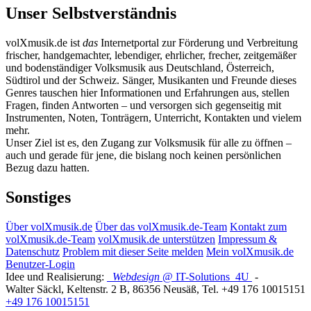
Unser Selbstverständnis
volXmusik.de ist
das
Internetportal zur Förderung und Verbreitung
frischer, handgemachter, lebendiger, ehrlicher, frecher, zeitgemäßer
und bodenständiger Volksmusik aus Deutschland, Österreich,
Südtirol und der Schweiz. Sänger, Musikanten und Freunde dieses
Genres tauschen hier Informationen und Erfahrungen aus, stellen
Fragen, finden Antworten – und versorgen sich gegenseitig mit
Instrumenten, Noten, Tonträgern, Unterricht, Kontakten und vielem
mehr.
Unser Ziel ist es, den Zugang zur Volksmusik für alle zu öffnen –
auch und gerade für jene, die bislang noch keinen persönlichen
Bezug dazu hatten.
Sonstiges
Über volXmusik.de
Über das volXmusik.de-Team
Kontakt zum
volXmusik.de-Team
volXmusik.de unterstützen
Impressum &
Datenschutz
Problem mit dieser Seite melden
Mein volXmusik.de
Benutzer-Login
Idee und Realisierung:
Webdesign
@ IT-Solutions
4U
-
Walter Säckl
,
Keltenstr. 2 B
,
86356
Neusäß
, Tel.
+49 176 10015151
+49 176 10015151