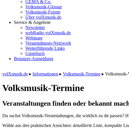
GEMA & Co.
Volksmusik-Glossar
Volksmusik-Forum
Über volXmusik.de
Service & Angebote
Newsletter
webRadio volXmusik.de
Webinare
Veranstaltungs-Netzwerk
Weiterführende Links
Gästebuch
Benutzer-Anmeldung
volXmusik.de
▸
Informationen
▸
Volksmusik-Termine
▸
Volksmusik-
Volksmusik-Termine
Veranstaltungen finden oder bekannt mach
Du suchst Volksmusik-Veranstaltungen, die wirklich zu dir passen? Hi
Wähle aus drei praktischen Ansichten:
detaillierte
Liste,
kompakte
Lis