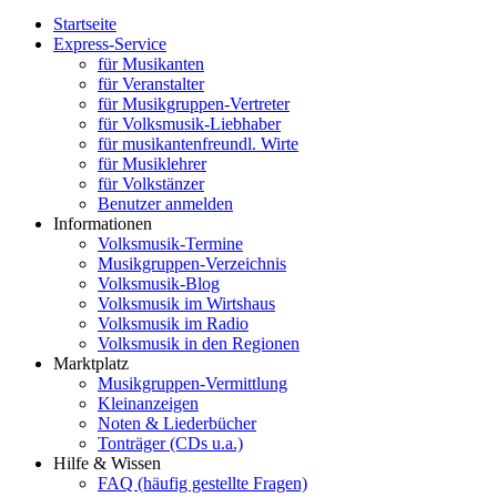
Startseite
Express-Service
für Musikanten
für Veranstalter
für Musikgruppen-Vertreter
für Volksmusik-Liebhaber
für musikantenfreundl. Wirte
für Musiklehrer
für Volkstänzer
Benutzer anmelden
Informationen
Volksmusik-Termine
Musikgruppen-Verzeichnis
Volksmusik-Blog
Volksmusik im Wirtshaus
Volksmusik im Radio
Volksmusik in den Regionen
Marktplatz
Musikgruppen-Vermittlung
Kleinanzeigen
Noten & Liederbücher
Tonträger (CDs u.a.)
Hilfe & Wissen
FAQ (häufig gestellte Fragen)