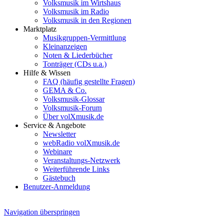
Volksmusik im Wirtshaus
Volksmusik im Radio
Volksmusik in den Regionen
Marktplatz
Musikgruppen-Vermittlung
Kleinanzeigen
Noten & Liederbücher
Tonträger (CDs u.a.)
Hilfe & Wissen
FAQ (häufig gestellte Fragen)
GEMA & Co.
Volksmusik-Glossar
Volksmusik-Forum
Über volXmusik.de
Service & Angebote
Newsletter
webRadio volXmusik.de
Webinare
Veranstaltungs-Netzwerk
Weiterführende Links
Gästebuch
Benutzer-Anmeldung
Navigation überspringen