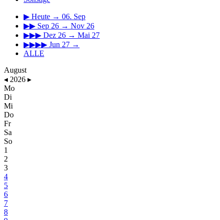
▶
Heute → 06. Sep
▶▶
Sep 26 → Nov 26
▶▶▶
Dez 26 → Mai 27
▶▶▶▶
Jun 27 →
ALLE
August
◂
2026
▸
Mo
Di
Mi
Do
Fr
Sa
So
1
2
3
4
5
6
7
8