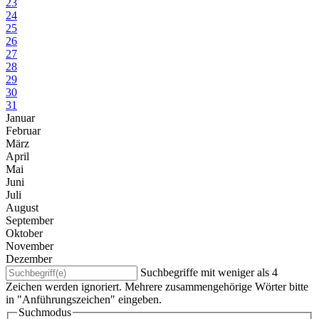
23
24
25
26
27
28
29
30
31
Januar
Februar
März
April
Mai
Juni
Juli
August
September
Oktober
November
Dezember
Suchbegriffe mit weniger als 4
Zeichen werden ignoriert. Mehrere zusammengehörige Wörter bitte
in "Anführungszeichen" eingeben.
Suchmodus