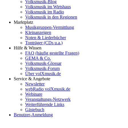
Volksmusik-Blog
Volksmusik im Wirtshaus
Volksmusik im Radio
Volksmusik in den Regionen
Marktplatz
Musikgruppen-Vermittlung
Kleinanzeigen
Noten & Liederbücher
Tonträger (CDs u.a.)
Hilfe & Wissen
FAQ (häufig gestellte Fragen)
GEMA & Co.
Volksmusik-Glossar
Volksmusik-Forum
Über volXmusik.de
Service & Angebote
Newsletter
webRadio volXmusik.de
Webinare
Veranstaltungs-Netzwerk
Weiterführende Links
Gästebuch
Benutzer-Anmeldung