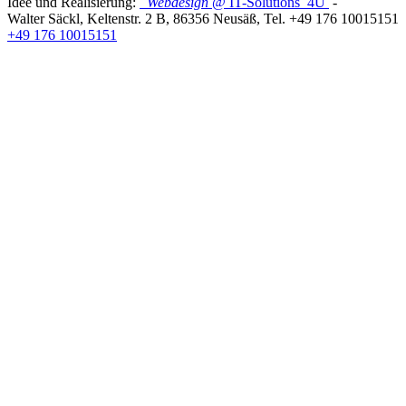
Idee und Realisierung:
Webdesign
@ IT-Solutions
4U
-
Walter Säckl
,
Keltenstr. 2 B
,
86356
Neusäß
, Tel.
+49 176 10015151
+49 176 10015151