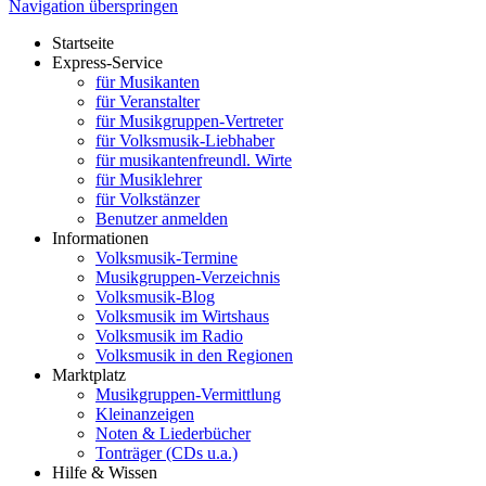
Navigation überspringen
Startseite
Express-Service
für Musikanten
für Veranstalter
für Musikgruppen-Vertreter
für Volksmusik-Liebhaber
für musikantenfreundl. Wirte
für Musiklehrer
für Volkstänzer
Benutzer anmelden
Informationen
Volksmusik-Termine
Musikgruppen-Verzeichnis
Volksmusik-Blog
Volksmusik im Wirtshaus
Volksmusik im Radio
Volksmusik in den Regionen
Marktplatz
Musikgruppen-Vermittlung
Kleinanzeigen
Noten & Liederbücher
Tonträger (CDs u.a.)
Hilfe & Wissen