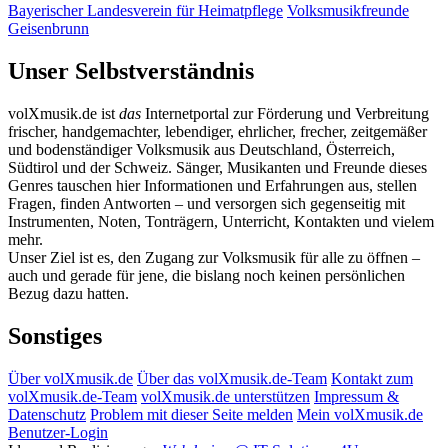
Bayerischer Landesverein für Heimatpflege
Volksmusikfreunde
Geisenbrunn
Unser Selbstverständnis
volXmusik.de ist
das
Internetportal zur Förderung und Verbreitung
frischer, handgemachter, lebendiger, ehrlicher, frecher, zeitgemäßer
und bodenständiger Volksmusik aus Deutschland, Österreich,
Südtirol und der Schweiz. Sänger, Musikanten und Freunde dieses
Genres tauschen hier Informationen und Erfahrungen aus, stellen
Fragen, finden Antworten – und versorgen sich gegenseitig mit
Instrumenten, Noten, Tonträgern, Unterricht, Kontakten und vielem
mehr.
Unser Ziel ist es, den Zugang zur Volksmusik für alle zu öffnen –
auch und gerade für jene, die bislang noch keinen persönlichen
Bezug dazu hatten.
Sonstiges
Über volXmusik.de
Über das volXmusik.de-Team
Kontakt zum
volXmusik.de-Team
volXmusik.de unterstützen
Impressum &
Datenschutz
Problem mit dieser Seite melden
Mein volXmusik.de
Benutzer-Login