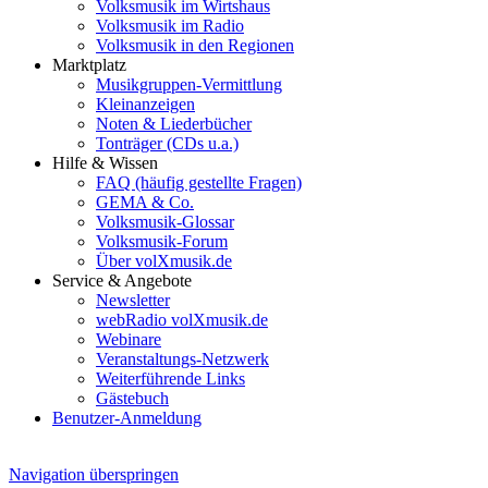
Volksmusik im Wirtshaus
Volksmusik im Radio
Volksmusik in den Regionen
Marktplatz
Musikgruppen-Vermittlung
Kleinanzeigen
Noten & Liederbücher
Tonträger (CDs u.a.)
Hilfe & Wissen
FAQ (häufig gestellte Fragen)
GEMA & Co.
Volksmusik-Glossar
Volksmusik-Forum
Über volXmusik.de
Service & Angebote
Newsletter
webRadio volXmusik.de
Webinare
Veranstaltungs-Netzwerk
Weiterführende Links
Gästebuch
Benutzer-Anmeldung
Navigation überspringen