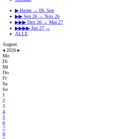
▶
Heute → 06. Sep
▶▶
Sep 26 → Nov 26
▶▶▶
Dez 26 → Mai 27
▶▶▶▶
Jun 27 →
ALLE
August
◂
2026
▸
Mo
Di
Mi
Do
Fr
Sa
So
1
2
3
4
5
6
7
8