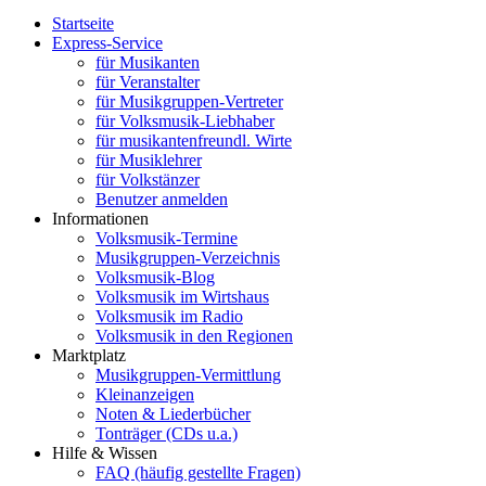
Startseite
Express-Service
für Musikanten
für Veranstalter
für Musikgruppen-Vertreter
für Volksmusik-Liebhaber
für musikantenfreundl. Wirte
für Musiklehrer
für Volkstänzer
Benutzer anmelden
Informationen
Volksmusik-Termine
Musikgruppen-Verzeichnis
Volksmusik-Blog
Volksmusik im Wirtshaus
Volksmusik im Radio
Volksmusik in den Regionen
Marktplatz
Musikgruppen-Vermittlung
Kleinanzeigen
Noten & Liederbücher
Tonträger (CDs u.a.)
Hilfe & Wissen
FAQ (häufig gestellte Fragen)