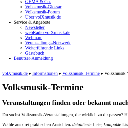
GEMA & Co.
Volksmusik-Glossar
Volksmusik-Forum
Über volXmusik.de
Service & Angebote
Newsletter
webRadio volXmusik.de
Webinare
Veranstaltungs-Netzwerk
Weiterführende Links
Gästebuch
Benutzer-Anmeldung
volXmusik.de
▸
Informationen
▸
Volksmusik-Termine
▸
Volksmusik-
Volksmusik-Termine
Veranstaltungen finden oder bekannt mach
Du suchst Volksmusik-Veranstaltungen, die wirklich zu dir passen? Hi
Wähle aus drei praktischen Ansichten:
detaillierte
Liste,
kompakte
Lis