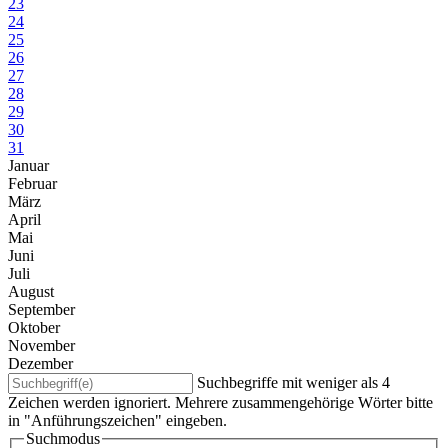
23
24
25
26
27
28
29
30
31
Januar
Februar
März
April
Mai
Juni
Juli
August
September
Oktober
November
Dezember
Suchbegriffe mit weniger als 4
Zeichen werden ignoriert. Mehrere zusammengehörige Wörter bitte
in "Anführungszeichen" eingeben.
Suchmodus