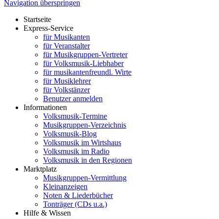
Navigation überspringen
Startseite
Express-Service
für Musikanten
für Veranstalter
für Musikgruppen-Vertreter
für Volksmusik-Liebhaber
für musikantenfreundl. Wirte
für Musiklehrer
für Volkstänzer
Benutzer anmelden
Informationen
Volksmusik-Termine
Musikgruppen-Verzeichnis
Volksmusik-Blog
Volksmusik im Wirtshaus
Volksmusik im Radio
Volksmusik in den Regionen
Marktplatz
Musikgruppen-Vermittlung
Kleinanzeigen
Noten & Liederbücher
Tonträger (CDs u.a.)
Hilfe & Wissen