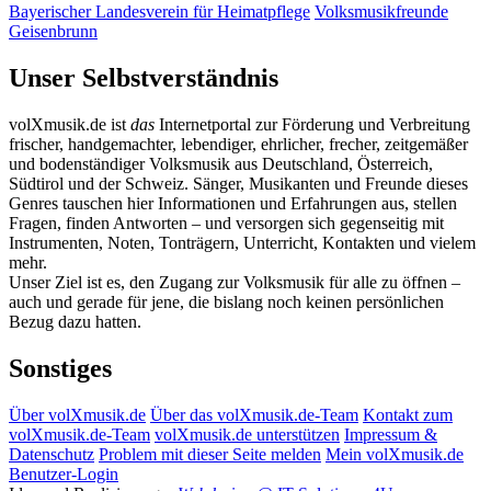
Bayerischer Landesverein für Heimatpflege
Volksmusikfreunde
Geisenbrunn
Unser Selbstverständnis
volXmusik.de ist
das
Internetportal zur Förderung und Verbreitung
frischer, handgemachter, lebendiger, ehrlicher, frecher, zeitgemäßer
und bodenständiger Volksmusik aus Deutschland, Österreich,
Südtirol und der Schweiz. Sänger, Musikanten und Freunde dieses
Genres tauschen hier Informationen und Erfahrungen aus, stellen
Fragen, finden Antworten – und versorgen sich gegenseitig mit
Instrumenten, Noten, Tonträgern, Unterricht, Kontakten und vielem
mehr.
Unser Ziel ist es, den Zugang zur Volksmusik für alle zu öffnen –
auch und gerade für jene, die bislang noch keinen persönlichen
Bezug dazu hatten.
Sonstiges
Über volXmusik.de
Über das volXmusik.de-Team
Kontakt zum
volXmusik.de-Team
volXmusik.de unterstützen
Impressum &
Datenschutz
Problem mit dieser Seite melden
Mein volXmusik.de
Benutzer-Login