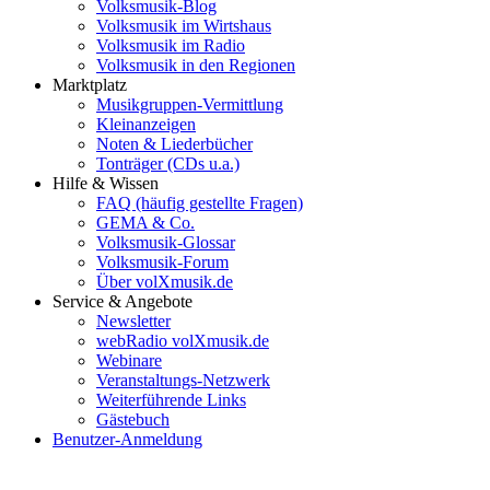
Volksmusik-Blog
Volksmusik im Wirtshaus
Volksmusik im Radio
Volksmusik in den Regionen
Marktplatz
Musikgruppen-Vermittlung
Kleinanzeigen
Noten & Liederbücher
Tonträger (CDs u.a.)
Hilfe & Wissen
FAQ (häufig gestellte Fragen)
GEMA & Co.
Volksmusik-Glossar
Volksmusik-Forum
Über volXmusik.de
Service & Angebote
Newsletter
webRadio volXmusik.de
Webinare
Veranstaltungs-Netzwerk
Weiterführende Links
Gästebuch
Benutzer-Anmeldung