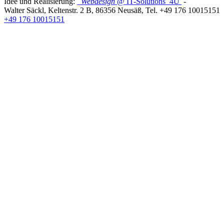
Idee und Realisierung:
Webdesign
@ IT-Solutions
4U
-
Walter Säckl
,
Keltenstr. 2 B
,
86356
Neusäß
, Tel.
+49 176 10015151
+49 176 10015151