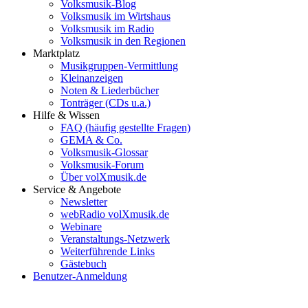
Volksmusik-Blog
Volksmusik im Wirtshaus
Volksmusik im Radio
Volksmusik in den Regionen
Marktplatz
Musikgruppen-Vermittlung
Kleinanzeigen
Noten & Liederbücher
Tonträger (CDs u.a.)
Hilfe & Wissen
FAQ (häufig gestellte Fragen)
GEMA & Co.
Volksmusik-Glossar
Volksmusik-Forum
Über volXmusik.de
Service & Angebote
Newsletter
webRadio volXmusik.de
Webinare
Veranstaltungs-Netzwerk
Weiterführende Links
Gästebuch
Benutzer-Anmeldung