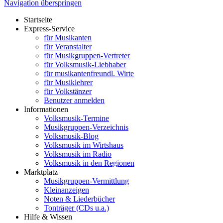
Navigation überspringen
Startseite
Express-Service
für Musikanten
für Veranstalter
für Musikgruppen-Vertreter
für Volksmusik-Liebhaber
für musikantenfreundl. Wirte
für Musiklehrer
für Volkstänzer
Benutzer anmelden
Informationen
Volksmusik-Termine
Musikgruppen-Verzeichnis
Volksmusik-Blog
Volksmusik im Wirtshaus
Volksmusik im Radio
Volksmusik in den Regionen
Marktplatz
Musikgruppen-Vermittlung
Kleinanzeigen
Noten & Liederbücher
Tonträger (CDs u.a.)
Hilfe & Wissen