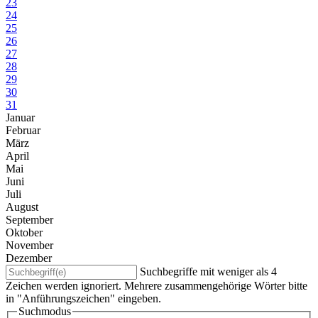
23
24
25
26
27
28
29
30
31
Januar
Februar
März
April
Mai
Juni
Juli
August
September
Oktober
November
Dezember
Suchbegriffe mit weniger als 4
Zeichen werden ignoriert. Mehrere zusammengehörige Wörter bitte
in "Anführungszeichen" eingeben.
Suchmodus