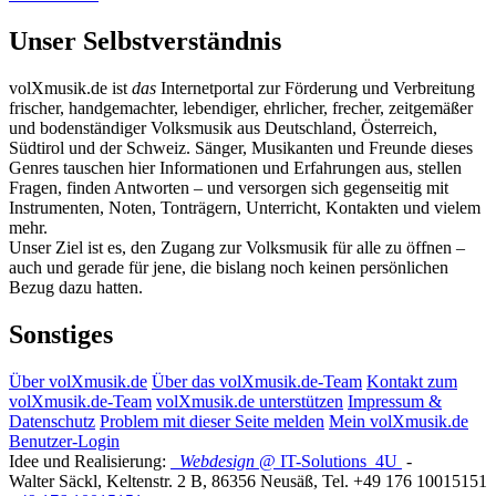
Unser Selbstverständnis
volXmusik.de ist
das
Internetportal zur Förderung und Verbreitung
frischer, handgemachter, lebendiger, ehrlicher, frecher, zeitgemäßer
und bodenständiger Volksmusik aus Deutschland, Österreich,
Südtirol und der Schweiz. Sänger, Musikanten und Freunde dieses
Genres tauschen hier Informationen und Erfahrungen aus, stellen
Fragen, finden Antworten – und versorgen sich gegenseitig mit
Instrumenten, Noten, Tonträgern, Unterricht, Kontakten und vielem
mehr.
Unser Ziel ist es, den Zugang zur Volksmusik für alle zu öffnen –
auch und gerade für jene, die bislang noch keinen persönlichen
Bezug dazu hatten.
Sonstiges
Über volXmusik.de
Über das volXmusik.de-Team
Kontakt zum
volXmusik.de-Team
volXmusik.de unterstützen
Impressum &
Datenschutz
Problem mit dieser Seite melden
Mein volXmusik.de
Benutzer-Login
Idee und Realisierung:
Webdesign
@ IT-Solutions
4U
-
Walter Säckl
,
Keltenstr. 2 B
,
86356
Neusäß
, Tel.
+49 176 10015151