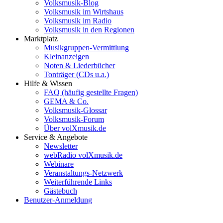
Volksmusik-Blog
Volksmusik im Wirtshaus
Volksmusik im Radio
Volksmusik in den Regionen
Marktplatz
Musikgruppen-Vermittlung
Kleinanzeigen
Noten & Liederbücher
Tonträger (CDs u.a.)
Hilfe & Wissen
FAQ (häufig gestellte Fragen)
GEMA & Co.
Volksmusik-Glossar
Volksmusik-Forum
Über volXmusik.de
Service & Angebote
Newsletter
webRadio volXmusik.de
Webinare
Veranstaltungs-Netzwerk
Weiterführende Links
Gästebuch
Benutzer-Anmeldung