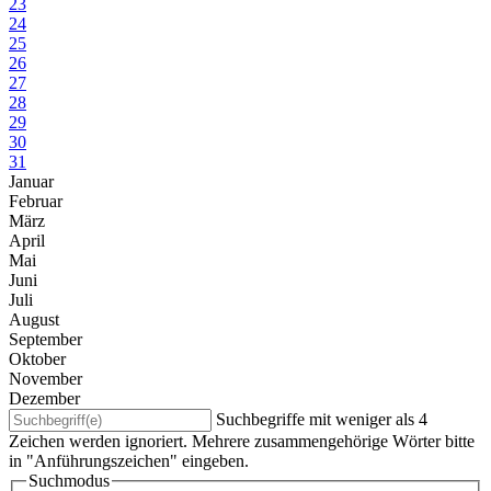
23
24
25
26
27
28
29
30
31
Januar
Februar
März
April
Mai
Juni
Juli
August
September
Oktober
November
Dezember
Suchbegriffe mit weniger als 4
Zeichen werden ignoriert. Mehrere zusammengehörige Wörter bitte
in "Anführungszeichen" eingeben.
Suchmodus