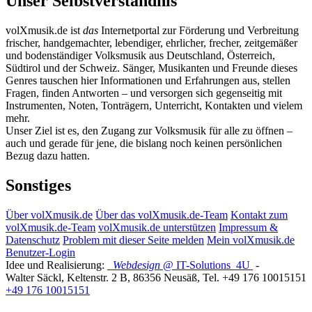
Unser Selbstverständnis
volXmusik.de ist
das
Internetportal zur Förderung und Verbreitung
frischer, handgemachter, lebendiger, ehrlicher, frecher, zeitgemäßer
und bodenständiger Volksmusik aus Deutschland, Österreich,
Südtirol und der Schweiz. Sänger, Musikanten und Freunde dieses
Genres tauschen hier Informationen und Erfahrungen aus, stellen
Fragen, finden Antworten – und versorgen sich gegenseitig mit
Instrumenten, Noten, Tonträgern, Unterricht, Kontakten und vielem
mehr.
Unser Ziel ist es, den Zugang zur Volksmusik für alle zu öffnen –
auch und gerade für jene, die bislang noch keinen persönlichen
Bezug dazu hatten.
Sonstiges
Über volXmusik.de
Über das volXmusik.de-Team
Kontakt zum
volXmusik.de-Team
volXmusik.de unterstützen
Impressum &
Datenschutz
Problem mit dieser Seite melden
Mein volXmusik.de
Benutzer-Login
Idee und Realisierung:
Webdesign
@ IT-Solutions
4U
-
Walter Säckl
,
Keltenstr. 2 B
,
86356
Neusäß
, Tel.
+49 176 10015151
+49 176 10015151