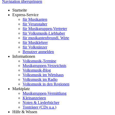
Navigation überspringen
Startseite
Express-Service
für Musikanten
für Veranstalter
für Musikgruppen-Vertreter
für Volksmusik-Liebhaber
für musikantenfreundl. Wirte
für Musiklehrer
für Volkstänzer
Benutzer anmelden
Informationen
Volksmusik-Termine
Musikgruppen-Verzeichnis
Volksmusik-Blog
Volksmusik im Wirtshaus
Volksmusik im Radio
Volksmusik in den Regionen
Marktplatz
Musikgruppen-Vermittlung
Kleinanzeigen
Noten & Liederbücher
Tonträger (CDs u.a.)
Hilfe & Wissen