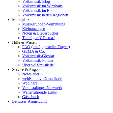
Volksmusik-Blog
Volksmusik im Wirtshaus
Volksmusik im Radio
Volksmusik in den Regionen
Marktplatz
Musikgruppen-Vermittlung
Kleinanzeigen
Noten & Liederbücher
Tonträger (CDs u.a.)
Hilfe & Wissen
FAQ (häufig gestellte Fragen)
GEMA & Co.
Volksmusik-Glossar
Volksmusik-Forum
Über volXmusik.de
Service & Angebote
Newsletter
webRadio volXmusik.de
Webinare
Veranstaltungs-Netzwerk
Weiterführende Links
Gästebuch
Benutzer-Anmeldung