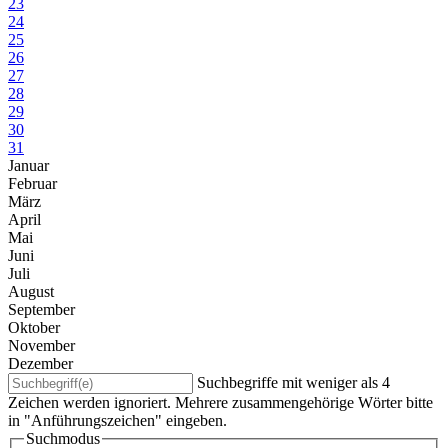
23
24
25
26
27
28
29
30
31
Januar
Februar
März
April
Mai
Juni
Juli
August
September
Oktober
November
Dezember
Suchbegriffe mit weniger als 4
Zeichen werden ignoriert. Mehrere zusammengehörige Wörter bitte
in "Anführungszeichen" eingeben.
Suchmodus