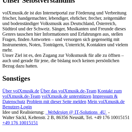
Unser Selbstverständnis
volXmusik.de ist
das
Internetportal zur Förderung und Verbreitung
frischer, handgemachter, lebendiger, ehrlicher, frecher, zeitgemäßer
und bodenständiger Volksmusik aus Deutschland, Österreich,
Südtirol und der Schweiz. Sänger, Musikanten und Freunde dieses
Genres tauschen hier Informationen und Erfahrungen aus, stellen
Fragen, finden Antworten – und versorgen sich gegenseitig mit
Instrumenten, Noten, Tonträgern, Unterricht, Kontakten und vielem
mehr.
Unser Ziel ist es, den Zugang zur Volksmusik für alle zu öffnen –
auch und gerade für jene, die bislang noch keinen persönlichen
Bezug dazu hatten.
Sonstiges
Über volXmusik.de
Über das volXmusik.de-Team
Kontakt zum
volXmusik.de-Team
volXmusik.de unterstützen
Impressum &
Datenschutz
Problem mit dieser Seite melden
Mein volXmusik.de
Benutzer-Login
Idee und Realisierung:
Webdesign
@ IT-Solutions
4U
-
Walter Säckl
,
Keltenstr. 2 B
,
86356
Neusäß
, Tel.
+49 176 10015151
+49 176 10015151