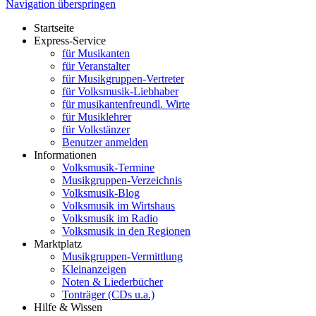
Navigation überspringen
Startseite
Express-Service
für Musikanten
für Veranstalter
für Musikgruppen-Vertreter
für Volksmusik-Liebhaber
für musikantenfreundl. Wirte
für Musiklehrer
für Volkstänzer
Benutzer anmelden
Informationen
Volksmusik-Termine
Musikgruppen-Verzeichnis
Volksmusik-Blog
Volksmusik im Wirtshaus
Volksmusik im Radio
Volksmusik in den Regionen
Marktplatz
Musikgruppen-Vermittlung
Kleinanzeigen
Noten & Liederbücher
Tonträger (CDs u.a.)
Hilfe & Wissen