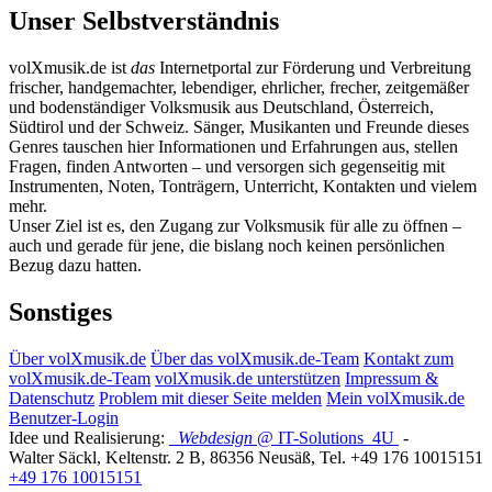
Unser Selbstverständnis
volXmusik.de ist
das
Internetportal zur Förderung und Verbreitung
frischer, handgemachter, lebendiger, ehrlicher, frecher, zeitgemäßer
und bodenständiger Volksmusik aus Deutschland, Österreich,
Südtirol und der Schweiz. Sänger, Musikanten und Freunde dieses
Genres tauschen hier Informationen und Erfahrungen aus, stellen
Fragen, finden Antworten – und versorgen sich gegenseitig mit
Instrumenten, Noten, Tonträgern, Unterricht, Kontakten und vielem
mehr.
Unser Ziel ist es, den Zugang zur Volksmusik für alle zu öffnen –
auch und gerade für jene, die bislang noch keinen persönlichen
Bezug dazu hatten.
Sonstiges
Über volXmusik.de
Über das volXmusik.de-Team
Kontakt zum
volXmusik.de-Team
volXmusik.de unterstützen
Impressum &
Datenschutz
Problem mit dieser Seite melden
Mein volXmusik.de
Benutzer-Login
Idee und Realisierung:
Webdesign
@ IT-Solutions
4U
-
Walter Säckl
,
Keltenstr. 2 B
,
86356
Neusäß
, Tel.
+49 176 10015151
+49 176 10015151