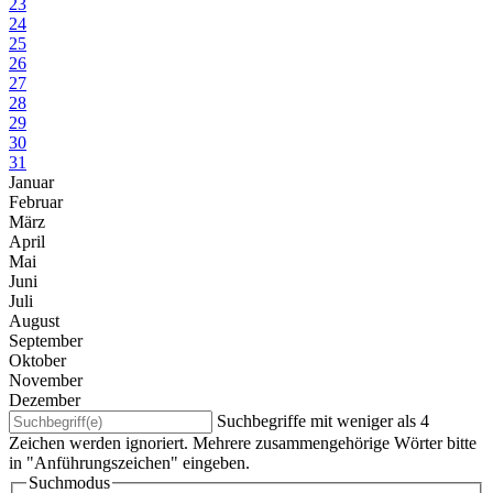
23
24
25
26
27
28
29
30
31
Januar
Februar
März
April
Mai
Juni
Juli
August
September
Oktober
November
Dezember
Suchbegriffe mit weniger als 4
Zeichen werden ignoriert. Mehrere zusammengehörige Wörter bitte
in "Anführungszeichen" eingeben.
Suchmodus