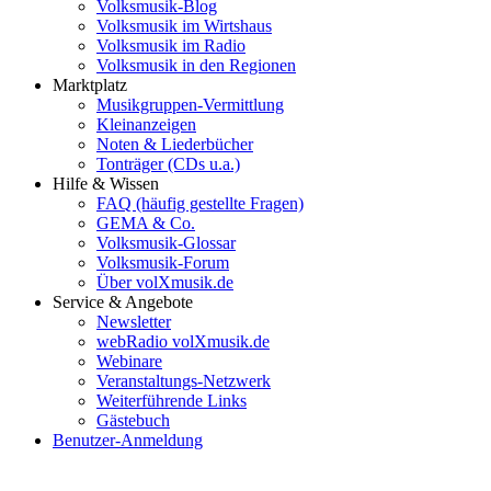
Volksmusik-Blog
Volksmusik im Wirtshaus
Volksmusik im Radio
Volksmusik in den Regionen
Marktplatz
Musikgruppen-Vermittlung
Kleinanzeigen
Noten & Liederbücher
Tonträger (CDs u.a.)
Hilfe & Wissen
FAQ (häufig gestellte Fragen)
GEMA & Co.
Volksmusik-Glossar
Volksmusik-Forum
Über volXmusik.de
Service & Angebote
Newsletter
webRadio volXmusik.de
Webinare
Veranstaltungs-Netzwerk
Weiterführende Links
Gästebuch
Benutzer-Anmeldung