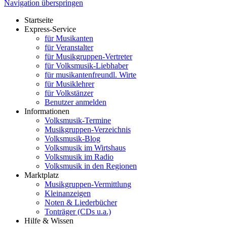
Navigation überspringen
Startseite
Express-Service
für Musikanten
für Veranstalter
für Musikgruppen-Vertreter
für Volksmusik-Liebhaber
für musikantenfreundl. Wirte
für Musiklehrer
für Volkstänzer
Benutzer anmelden
Informationen
Volksmusik-Termine
Musikgruppen-Verzeichnis
Volksmusik-Blog
Volksmusik im Wirtshaus
Volksmusik im Radio
Volksmusik in den Regionen
Marktplatz
Musikgruppen-Vermittlung
Kleinanzeigen
Noten & Liederbücher
Tonträger (CDs u.a.)
Hilfe & Wissen