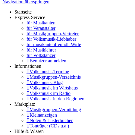
Navigation überspringen
Startseite
Express-Service
für Musikanten
für Veranstalter
für Musikgruppen-Vertreter
für Volksmusik-Liebhaber
für musikantenfreundl. Wirte
für Musiklehrer
für Volkstänzer
Benutzer anmelden
Informationen
Volksmusik-Termine
Musikgruppen-Verzeichnis
Volksmusik-Blog
Volksmusik im Wirtshaus
Volksmusik im Radio
Volksmusik in den Regionen
Marktplatz
Musikgruppen-Vermittlung
Kleinanzeigen
Noten & Liederbücher
Tonträger (CDs u.a.)
Hilfe & Wissen