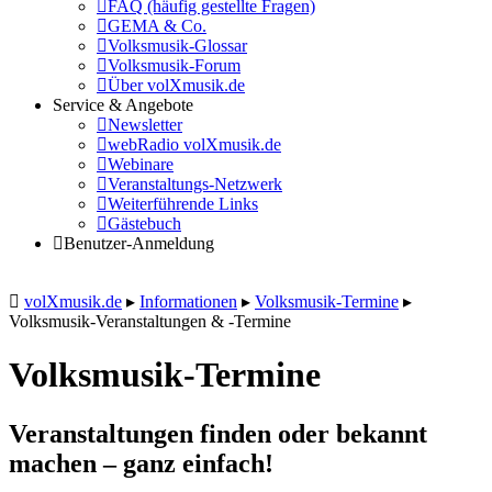
FAQ (häufig gestellte Fragen)
GEMA & Co.
Volksmusik-Glossar
Volksmusik-Forum
Über volXmusik.de
Service & Angebote
Newsletter
webRadio volXmusik.de
Webinare
Veranstaltungs-Netzwerk
Weiterführende Links
Gästebuch
Benutzer-Anmeldung
volXmusik.de
▸
Informationen
▸
Volksmusik-Termine
▸
Volksmusik-Veranstaltungen & -Termine
Volksmusik-Termine
Veranstaltungen finden oder bekannt
machen – ganz einfach!