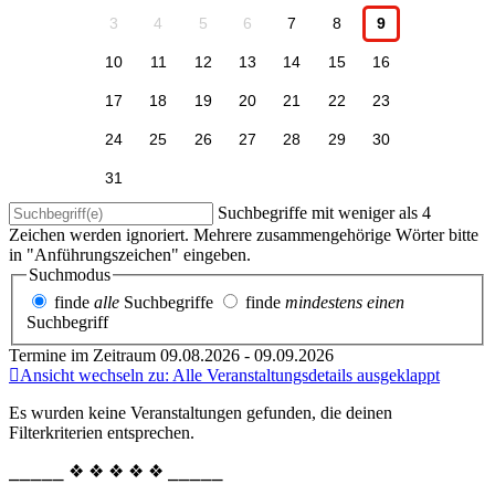
3
4
5
6
7
8
9
10
11
12
13
14
15
16
17
18
19
20
21
22
23
24
25
26
27
28
29
30
31
Suchbegriffe mit weniger als 4
Zeichen werden ignoriert. Mehrere zusammengehörige Wörter bitte
in "Anführungszeichen" eingeben.
Suchmodus
finde
alle
Suchbegriffe
finde
mindestens einen
Suchbegriff
Termine im Zeitraum 09.08.2026 - 09.09.2026
Ansicht wechseln zu: Alle Veranstaltungsdetails ausgeklappt
Es wurden keine Veranstaltungen gefunden, die deinen
Filterkriterien entsprechen.
⎯⎯⎯⎯⎯ ❖ ❖ ❖ ❖ ❖ ⎯⎯⎯⎯⎯