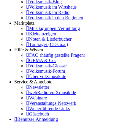
Volksmusik-Blog
Volksmusik im Wirtshaus
Volksmusik im Radio
Volksmusik in den Regionen
Marktplatz
Musikgruppen-Vermittlung
Kleinanzeigen
Noten & Liederbücher
Tonträger (CDs u.a.)
Hilfe & Wissen
FAQ (häufig gestellte Fragen)
GEMA & Co.
Volksmusik-Glossar
Volksmusik-Forum
Über volXmusik.de
Service & Angebote
Newsletter
webRadio volXmusik.de
Webinare
Veranstaltungs-Netzwerk
Weiterführende Links
Gästebuch
Benutzer-Anmeldung