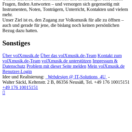
Fragen, finden Antworten – und versorgen sich gegenseitig mit
Instrumenten, Noten, Tonträgern, Unterricht, Kontakten und vielem
mehr.
Unser Ziel ist es, den Zugang zur Volksmusik für alle zu öffnen –
auch und gerade für jene, die bislang noch keinen persönlichen
Bezug dazu hatten.
Sonstiges
Über volXmusik.de
Über das volXmusik.de-Team
Kontakt zum
volXmusik.de-Team
volXmusik.de unterstützen
Impressum &
Datenschutz
Problem mit dieser Seite melden
Mein volXmusik.de
Benutzer-Login
Idee und Realisierung:
Webdesign
@ IT-Solutions
4U
-
Walter Säckl
,
Keltenstr. 2 B
,
86356
Neusäß
, Tel.
+49 176 10015151
+49 176 10015151