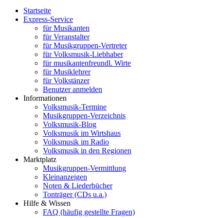
Startseite
Express-Service
für Musikanten
für Veranstalter
für Musikgruppen-Vertreter
für Volksmusik-Liebhaber
für musikantenfreundl. Wirte
für Musiklehrer
für Volkstänzer
Benutzer anmelden
Informationen
Volksmusik-Termine
Musikgruppen-Verzeichnis
Volksmusik-Blog
Volksmusik im Wirtshaus
Volksmusik im Radio
Volksmusik in den Regionen
Marktplatz
Musikgruppen-Vermittlung
Kleinanzeigen
Noten & Liederbücher
Tonträger (CDs u.a.)
Hilfe & Wissen
FAQ (häufig gestellte Fragen)