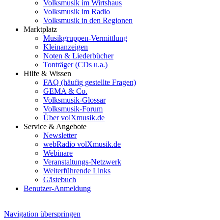
Volksmusik im Wirtshaus
Volksmusik im Radio
Volksmusik in den Regionen
Marktplatz
Musikgruppen-Vermittlung
Kleinanzeigen
Noten & Liederbücher
Tonträger (CDs u.a.)
Hilfe & Wissen
FAQ (häufig gestellte Fragen)
GEMA & Co.
Volksmusik-Glossar
Volksmusik-Forum
Über volXmusik.de
Service & Angebote
Newsletter
webRadio volXmusik.de
Webinare
Veranstaltungs-Netzwerk
Weiterführende Links
Gästebuch
Benutzer-Anmeldung
Navigation überspringen