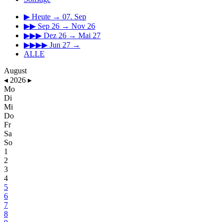
▶
Heute → 07. Sep
▶▶
Sep 26 → Nov 26
▶▶▶
Dez 26 → Mai 27
▶▶▶▶
Jun 27 →
ALLE
August
◂
2026
▸
Mo
Di
Mi
Do
Fr
Sa
So
1
2
3
4
5
6
7
8