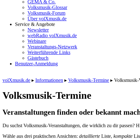
GEMA & Co.
Volksmusik-Glossar
Volksmusik-Forum
Über volXmusik.de
Service & Angebote
Newsletter
webRadio volXmusik.de
Webinare
Veranstaltungs-Netzwerk
Weiterführende Links
Gästebuch
Benutzer-Anmeldung
volXmusik.de
▸
Informationen
▸
Volksmusik-Termine
▸
Volksmusik-
Volksmusik-Termine
Veranstaltungen finden oder bekannt mach
Du suchst Volksmusik-Veranstaltungen, die wirklich zu dir passen? Hi
Wähle aus drei praktischen Ansichten:
detaillierte
Liste,
kompakte
Lis