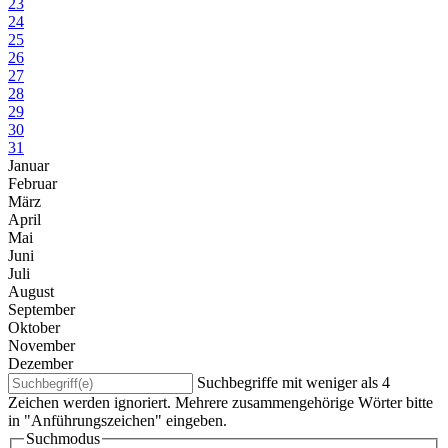
23
24
25
26
27
28
29
30
31
Januar
Februar
März
April
Mai
Juni
Juli
August
September
Oktober
November
Dezember
Suchbegriffe mit weniger als 4
Zeichen werden ignoriert. Mehrere zusammengehörige Wörter bitte
in "Anführungszeichen" eingeben.
Suchmodus