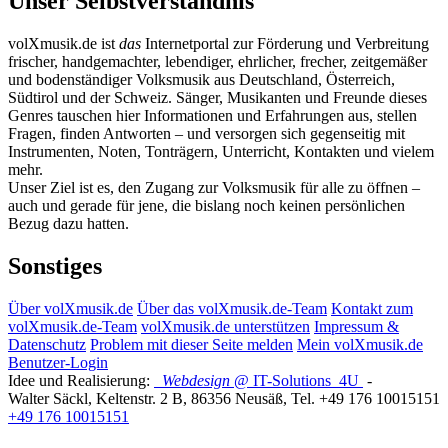
Unser Selbstverständnis
volXmusik.de ist
das
Internetportal zur Förderung und Verbreitung
frischer, handgemachter, lebendiger, ehrlicher, frecher, zeitgemäßer
und bodenständiger Volksmusik aus Deutschland, Österreich,
Südtirol und der Schweiz. Sänger, Musikanten und Freunde dieses
Genres tauschen hier Informationen und Erfahrungen aus, stellen
Fragen, finden Antworten – und versorgen sich gegenseitig mit
Instrumenten, Noten, Tonträgern, Unterricht, Kontakten und vielem
mehr.
Unser Ziel ist es, den Zugang zur Volksmusik für alle zu öffnen –
auch und gerade für jene, die bislang noch keinen persönlichen
Bezug dazu hatten.
Sonstiges
Über volXmusik.de
Über das volXmusik.de-Team
Kontakt zum
volXmusik.de-Team
volXmusik.de unterstützen
Impressum &
Datenschutz
Problem mit dieser Seite melden
Mein volXmusik.de
Benutzer-Login
Idee und Realisierung:
Webdesign
@ IT-Solutions
4U
-
Walter Säckl
,
Keltenstr. 2 B
,
86356
Neusäß
, Tel.
+49 176 10015151
+49 176 10015151