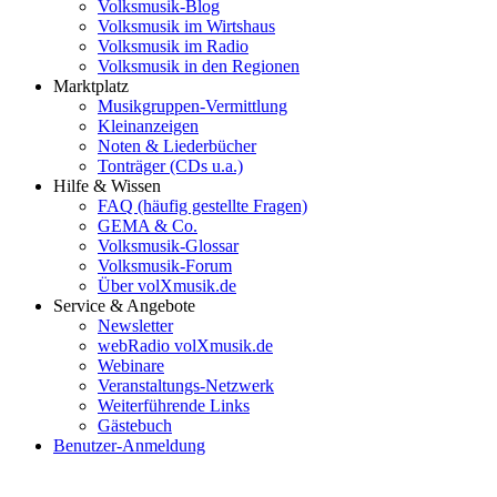
Volksmusik-Blog
Volksmusik im Wirtshaus
Volksmusik im Radio
Volksmusik in den Regionen
Marktplatz
Musikgruppen-Vermittlung
Kleinanzeigen
Noten & Liederbücher
Tonträger (CDs u.a.)
Hilfe & Wissen
FAQ (häufig gestellte Fragen)
GEMA & Co.
Volksmusik-Glossar
Volksmusik-Forum
Über volXmusik.de
Service & Angebote
Newsletter
webRadio volXmusik.de
Webinare
Veranstaltungs-Netzwerk
Weiterführende Links
Gästebuch
Benutzer-Anmeldung