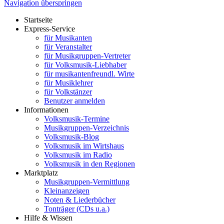
Navigation überspringen
Startseite
Express-Service
für Musikanten
für Veranstalter
für Musikgruppen-Vertreter
für Volksmusik-Liebhaber
für musikantenfreundl. Wirte
für Musiklehrer
für Volkstänzer
Benutzer anmelden
Informationen
Volksmusik-Termine
Musikgruppen-Verzeichnis
Volksmusik-Blog
Volksmusik im Wirtshaus
Volksmusik im Radio
Volksmusik in den Regionen
Marktplatz
Musikgruppen-Vermittlung
Kleinanzeigen
Noten & Liederbücher
Tonträger (CDs u.a.)
Hilfe & Wissen