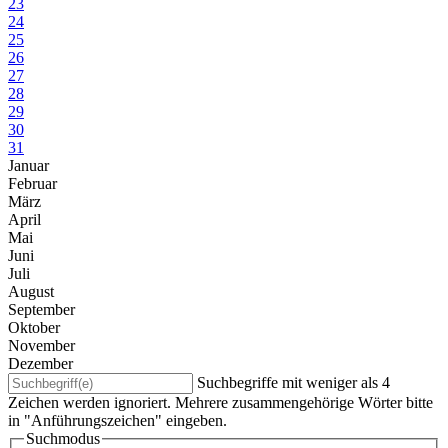
23
24
25
26
27
28
29
30
31
Januar
Februar
März
April
Mai
Juni
Juli
August
September
Oktober
November
Dezember
Suchbegriffe mit weniger als 4
Zeichen werden ignoriert. Mehrere zusammengehörige Wörter bitte
in "Anführungszeichen" eingeben.
Suchmodus