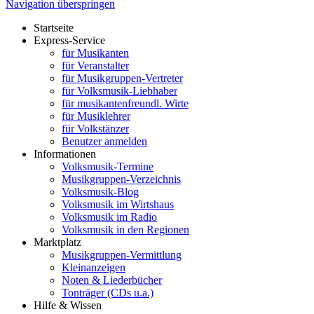
Navigation überspringen
Startseite
Express-Service
für Musikanten
für Veranstalter
für Musikgruppen-Vertreter
für Volksmusik-Liebhaber
für musikantenfreundl. Wirte
für Musiklehrer
für Volkstänzer
Benutzer anmelden
Informationen
Volksmusik-Termine
Musikgruppen-Verzeichnis
Volksmusik-Blog
Volksmusik im Wirtshaus
Volksmusik im Radio
Volksmusik in den Regionen
Marktplatz
Musikgruppen-Vermittlung
Kleinanzeigen
Noten & Liederbücher
Tonträger (CDs u.a.)
Hilfe & Wissen