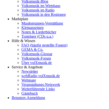
Volksmusik-Blog
Volksmusik im Wirtshaus
Volksmusik im Radio
Volksmusik in den Regionen
Marktplatz
Musikgruppen-Vermittlung
Kleinanzeigen
Noten & Liederbücher
Tonträger (CDs u.a.)
Hilfe & Wissen
FAQ (häufig gestellte Fragen)
GEMA & Co.
Volksmusik-Glossar
Volksmusik-Forum
Über volXmusik.de
Service & Angebote
Newsletter
webRadio volXmusik.de
Webinare
Veranstaltungs-Netzwerk
Weiterführende Links
Gästebuch
Benutzer-Anmeldung