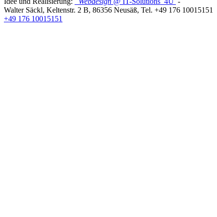
Idee und Realisierung:
Webdesign
@ IT-Solutions
4U
-
Walter Säckl
,
Keltenstr. 2 B
,
86356
Neusäß
, Tel.
+49 176 10015151
+49 176 10015151