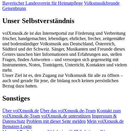
Bayerischer Landesverein für Heimatpflege
Volksmusikfreunde
Geisenbrunn
Unser Selbstverständnis
volXmusik.de ist
das
Internetportal zur Förderung und Verbreitung
frischer, handgemachter, lebendiger, ehrlicher, frecher, zeitgemäßer
und bodenständiger Volksmusik aus Deutschland, Österreich,
Südtirol und der Schweiz. Sänger, Musikanten und Freunde dieses
Genres tauschen hier Informationen und Erfahrungen aus, stellen
Fragen, finden Antworten – und versorgen sich gegenseitig mit
Instrumenten, Noten, Tonträgern, Unterricht, Kontakten und vielem
mehr.
Unser Ziel ist es, den Zugang zur Volksmusik für alle zu öffnen –
auch und gerade für jene, die bislang noch keinen persönlichen
Bezug dazu hatten.
Sonstiges
Über volXmusik.de
Über das volXmusik.de-Team
Kontakt zum
volXmusik.de-Team
volXmusik.de unterstützen
Impressum &
Datenschutz
Problem mit dieser Seite melden
Mein volXmusik.de
Benutzer-Login