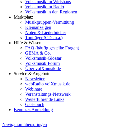
Volksmusik im Wirtshaus
Volksmusik im Radio
Volksmusik in den Regionen
Marktplatz
Musikgruppen-Vermittlung
Kleinanzeigen
Noten & Liederbücher
Tonträger (CDs u.a.)
Hilfe & Wissen
FAQ (häufig gestellte Fragen)
GEMA & Co.
Volksmusik-Glossar
Volksmusik-Forum
Über volXmusik.de
Service & Angebote
Newsletter
webRadio volXmusik.de
Webinare
Veranstaltungs-Netzwerk
Weiterführende Links
Gästebuch
Benutzer-Anmeldung
Navigation überspringen