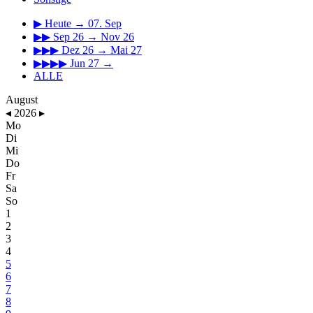
▶
Heute → 07. Sep
▶▶
Sep 26 → Nov 26
▶▶▶
Dez 26 → Mai 27
▶▶▶▶
Jun 27 →
ALLE
August
◂
2026
▸
Mo
Di
Mi
Do
Fr
Sa
So
1
2
3
4
5
6
7
8