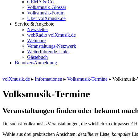
GEMA & Co.
Volksmusik-Glossar
Volksmusik-Forum
Über volXmusik.de
Service & Angebote
Newsletter
webRadio volXmusik.de
Webinare
Veranstaltungs-Netzwerk
Weiterführende Links
Gästebuch
Benutzer-Anmeldung
volXmusik.de
▸
Informationen
▸
Volksmusik-Termine
▸
Volksmusik-
Volksmusik-Termine
Veranstaltungen finden oder bekannt mach
Du suchst Volksmusik-Veranstaltungen, die wirklich zu dir passen? Hi
Wähle aus drei praktischen Ansichten:
detaillierte
Liste,
kompakte
Lis