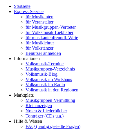
Startseite
Express-Service
für Musikanten
für Veranstalter
für Musikgruppen-Vertreter
für Volksmusik-Liebhaber
für musikantenfreundl. Wirte
für Musiklehrer
für Volkstänzer
Benutzer anmelden
Informationen
Volksmusik-Termine
Musikgruppen-Verzeichnis
Volksmusik-Blog
Volksmusik im Wirtshaus
Volksmusik im Radio
Volksmusik in den Regionen
Marktplatz
Musikgruppen-Vermittlung
Kleinanzeigen
Noten & Liederbücher
Tonträger (CDs u.a.)
Hilfe & Wissen
FAQ (häufig gestellte Fragen)