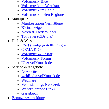
Volksmusik-Blog
Volksmusik im Wirtshaus
Volksmusik im Radio
Volksmusik in den Regionen
Marktplatz
Musikgruppen-Vermittlung
Kleinanzeigen
Noten & Liederbücher
Tonträger (CDs u.a.)
Hilfe & Wissen
FAQ (häufig gestellte Fragen)
GEMA & Co.
Volksmusik-Glossar
Volksmusik-Forum
Über volXmusik.de
Service & Angebote
Newsletter
webRadio volXmusik.de
Webinare
Veranstaltungs-Netzwerk
Weiterführende Links
Gästebuch
Benutzer-Anmeldung