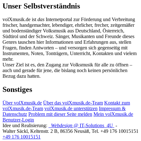
Unser Selbstverständnis
volXmusik.de ist
das
Internetportal zur Förderung und Verbreitung
frischer, handgemachter, lebendiger, ehrlicher, frecher, zeitgemäßer
und bodenständiger Volksmusik aus Deutschland, Österreich,
Südtirol und der Schweiz. Sänger, Musikanten und Freunde dieses
Genres tauschen hier Informationen und Erfahrungen aus, stellen
Fragen, finden Antworten – und versorgen sich gegenseitig mit
Instrumenten, Noten, Tonträgern, Unterricht, Kontakten und vielem
mehr.
Unser Ziel ist es, den Zugang zur Volksmusik für alle zu öffnen –
auch und gerade für jene, die bislang noch keinen persönlichen
Bezug dazu hatten.
Sonstiges
Über volXmusik.de
Über das volXmusik.de-Team
Kontakt zum
volXmusik.de-Team
volXmusik.de unterstützen
Impressum &
Datenschutz
Problem mit dieser Seite melden
Mein volXmusik.de
Benutzer-Login
Idee und Realisierung:
Webdesign
@ IT-Solutions
4U
-
Walter Säckl
,
Keltenstr. 2 B
,
86356
Neusäß
, Tel.
+49 176 10015151
+49 176 10015151