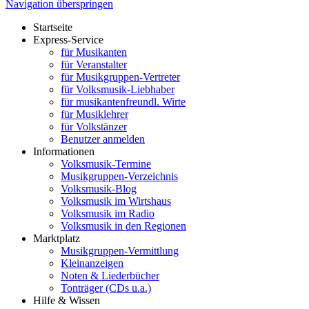
Navigation überspringen
Startseite
Express-Service
für Musikanten
für Veranstalter
für Musikgruppen-Vertreter
für Volksmusik-Liebhaber
für musikantenfreundl. Wirte
für Musiklehrer
für Volkstänzer
Benutzer anmelden
Informationen
Volksmusik-Termine
Musikgruppen-Verzeichnis
Volksmusik-Blog
Volksmusik im Wirtshaus
Volksmusik im Radio
Volksmusik in den Regionen
Marktplatz
Musikgruppen-Vermittlung
Kleinanzeigen
Noten & Liederbücher
Tonträger (CDs u.a.)
Hilfe & Wissen