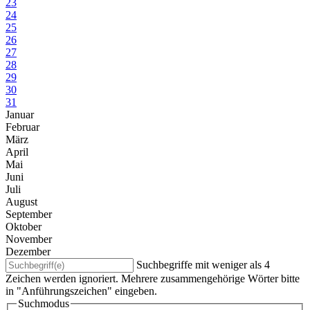
23
24
25
26
27
28
29
30
31
Januar
Februar
März
April
Mai
Juni
Juli
August
September
Oktober
November
Dezember
Suchbegriffe mit weniger als 4
Zeichen werden ignoriert. Mehrere zusammengehörige Wörter bitte
in "Anführungszeichen" eingeben.
Suchmodus