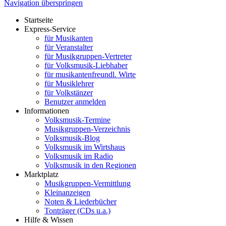
Navigation überspringen
Startseite
Express-Service
für Musikanten
für Veranstalter
für Musikgruppen-Vertreter
für Volksmusik-Liebhaber
für musikantenfreundl. Wirte
für Musiklehrer
für Volkstänzer
Benutzer anmelden
Informationen
Volksmusik-Termine
Musikgruppen-Verzeichnis
Volksmusik-Blog
Volksmusik im Wirtshaus
Volksmusik im Radio
Volksmusik in den Regionen
Marktplatz
Musikgruppen-Vermittlung
Kleinanzeigen
Noten & Liederbücher
Tonträger (CDs u.a.)
Hilfe & Wissen