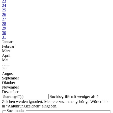
23
24
25
26
27
28
29
30
31
Januar
Februar
März
April
Mai
Juni
Juli
August
September
Oktober
November
Dezember
Suchbegriffe mit weniger als 4
Zeichen werden ignoriert. Mehrere zusammengehörige Wörter bitte
in "Anführungszeichen" eingeben.
Suchmodus