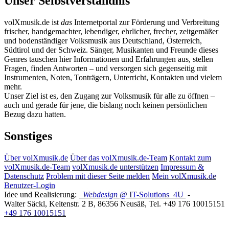
Unser Selbstverständnis
volXmusik.de ist
das
Internetportal zur Förderung und Verbreitung
frischer, handgemachter, lebendiger, ehrlicher, frecher, zeitgemäßer
und bodenständiger Volksmusik aus Deutschland, Österreich,
Südtirol und der Schweiz. Sänger, Musikanten und Freunde dieses
Genres tauschen hier Informationen und Erfahrungen aus, stellen
Fragen, finden Antworten – und versorgen sich gegenseitig mit
Instrumenten, Noten, Tonträgern, Unterricht, Kontakten und vielem
mehr.
Unser Ziel ist es, den Zugang zur Volksmusik für alle zu öffnen –
auch und gerade für jene, die bislang noch keinen persönlichen
Bezug dazu hatten.
Sonstiges
Über volXmusik.de
Über das volXmusik.de-Team
Kontakt zum
volXmusik.de-Team
volXmusik.de unterstützen
Impressum &
Datenschutz
Problem mit dieser Seite melden
Mein volXmusik.de
Benutzer-Login
Idee und Realisierung:
Webdesign
@ IT-Solutions
4U
-
Walter Säckl
,
Keltenstr. 2 B
,
86356
Neusäß
, Tel.
+49 176 10015151
+49 176 10015151