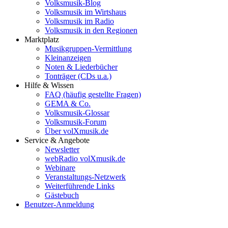
Volksmusik-Blog
Volksmusik im Wirtshaus
Volksmusik im Radio
Volksmusik in den Regionen
Marktplatz
Musikgruppen-Vermittlung
Kleinanzeigen
Noten & Liederbücher
Tonträger (CDs u.a.)
Hilfe & Wissen
FAQ (häufig gestellte Fragen)
GEMA & Co.
Volksmusik-Glossar
Volksmusik-Forum
Über volXmusik.de
Service & Angebote
Newsletter
webRadio volXmusik.de
Webinare
Veranstaltungs-Netzwerk
Weiterführende Links
Gästebuch
Benutzer-Anmeldung