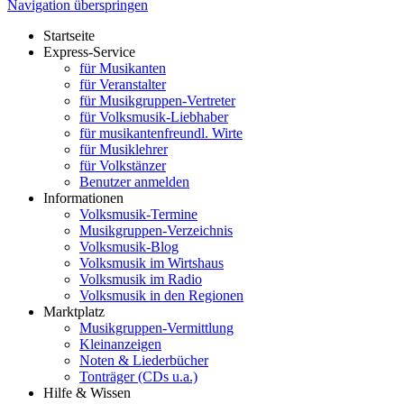
Navigation überspringen
Startseite
Express-Service
für Musikanten
für Veranstalter
für Musikgruppen-Vertreter
für Volksmusik-Liebhaber
für musikantenfreundl. Wirte
für Musiklehrer
für Volkstänzer
Benutzer anmelden
Informationen
Volksmusik-Termine
Musikgruppen-Verzeichnis
Volksmusik-Blog
Volksmusik im Wirtshaus
Volksmusik im Radio
Volksmusik in den Regionen
Marktplatz
Musikgruppen-Vermittlung
Kleinanzeigen
Noten & Liederbücher
Tonträger (CDs u.a.)
Hilfe & Wissen