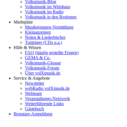
Volksmusik-Blog
Volksmusik im Wirtshaus
Volksmusik im Radio
Volksmusik in den Regionen
Marktplatz
Musikgruppen-Vermittlung
Kleinanzeigen
Noten & Liederbücher
Tonträger (CDs u.a.)
Hilfe & Wissen
FAQ (häufig gestellte Fragen)
GEMA & Co.
Volksmusik-Glossar
Volksmusik-Forum
Über volXmusik.de
Service & Angebote
Newsletter
webRadio volXmusik.de
Webinare
Veranstaltungs-Netzwerk
Weiterführende Links
Gästebuch
Benutzer-Anmeldung