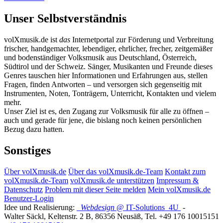
Unser Selbstverständnis
volXmusik.de ist
das
Internetportal zur Förderung und Verbreitung
frischer, handgemachter, lebendiger, ehrlicher, frecher, zeitgemäßer
und bodenständiger Volksmusik aus Deutschland, Österreich,
Südtirol und der Schweiz. Sänger, Musikanten und Freunde dieses
Genres tauschen hier Informationen und Erfahrungen aus, stellen
Fragen, finden Antworten – und versorgen sich gegenseitig mit
Instrumenten, Noten, Tonträgern, Unterricht, Kontakten und vielem
mehr.
Unser Ziel ist es, den Zugang zur Volksmusik für alle zu öffnen –
auch und gerade für jene, die bislang noch keinen persönlichen
Bezug dazu hatten.
Sonstiges
Über volXmusik.de
Über das volXmusik.de-Team
Kontakt zum
volXmusik.de-Team
volXmusik.de unterstützen
Impressum &
Datenschutz
Problem mit dieser Seite melden
Mein volXmusik.de
Benutzer-Login
Idee und Realisierung:
Webdesign
@ IT-Solutions
4U
-
Walter Säckl
,
Keltenstr. 2 B
,
86356
Neusäß
, Tel.
+49 176 10015151