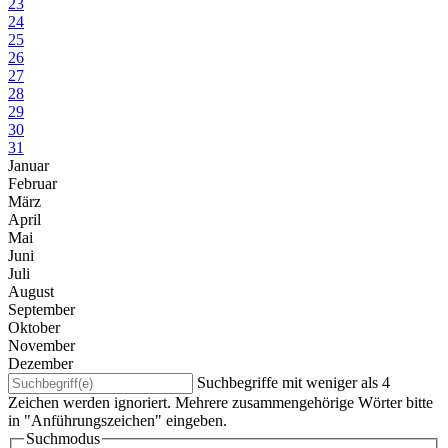
23
24
25
26
27
28
29
30
31
Januar
Februar
März
April
Mai
Juni
Juli
August
September
Oktober
November
Dezember
Suchbegriffe mit weniger als 4
Zeichen werden ignoriert. Mehrere zusammengehörige Wörter bitte
in "Anführungszeichen" eingeben.
Suchmodus