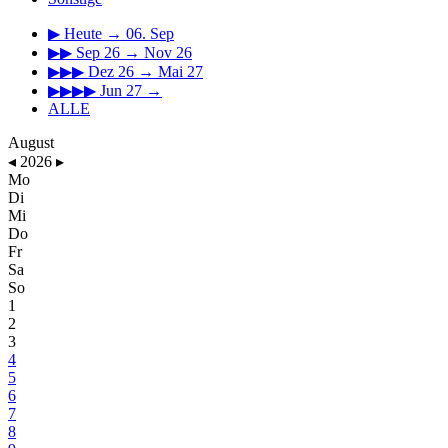
▶
Heute → 06. Sep
▶▶
Sep 26 → Nov 26
▶▶▶
Dez 26 → Mai 27
▶▶▶▶
Jun 27 →
ALLE
August
◂
2026
▸
Mo
Di
Mi
Do
Fr
Sa
So
1
2
3
4
5
6
7
8