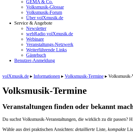
GEMA & Co.
Volksmusik-Glossar
Volksmusik-Forum
Über volXmusik.de
Service & Angebote
Newsletter
webRadio volXmusik.de
Webinare
Veranstaltungs-Netzwerk
Weiterführende Links
Gästebuch
Benutzer-Anmeldung
volXmusik.de
▸
Informationen
▸
Volksmusik-Termine
▸
Volksmusik-
Volksmusik-Termine
Veranstaltungen finden oder bekannt mach
Du suchst Volksmusik-Veranstaltungen, die wirklich zu dir passen? Hi
Wähle aus drei praktischen Ansichten:
detaillierte
Liste,
kompakte
Lis