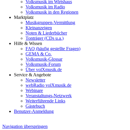
Volksmusik im Wirtshaus
Volksmusik im Radio
Volksmusik in den Regionen
Marktplatz
Musikgruppen-Vermittlung
Kleinanzeigen
Noten & Liederbücher
Tonträger (CDs u.a.)
Hilfe & Wissen
FAQ (häufig gestellte Fragen)
GEMA & Co.
Volksmusik-Glossar
Volksmusik-Forum
Über volXmusik.de
Service & Angebote
Newsletter
webRadio volXmusik.de
Webinare
Veranstaltungs-Netzwerk
Weiterführende Links
Gästebuch
Benutzer-Anmeldung
Navigation überspringen