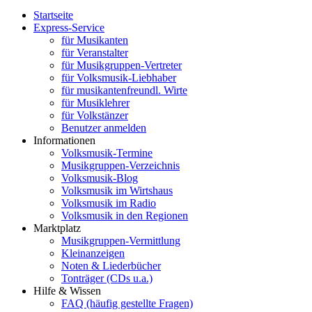
Startseite
Express-Service
für Musikanten
für Veranstalter
für Musikgruppen-Vertreter
für Volksmusik-Liebhaber
für musikantenfreundl. Wirte
für Musiklehrer
für Volkstänzer
Benutzer anmelden
Informationen
Volksmusik-Termine
Musikgruppen-Verzeichnis
Volksmusik-Blog
Volksmusik im Wirtshaus
Volksmusik im Radio
Volksmusik in den Regionen
Marktplatz
Musikgruppen-Vermittlung
Kleinanzeigen
Noten & Liederbücher
Tonträger (CDs u.a.)
Hilfe & Wissen
FAQ (häufig gestellte Fragen)