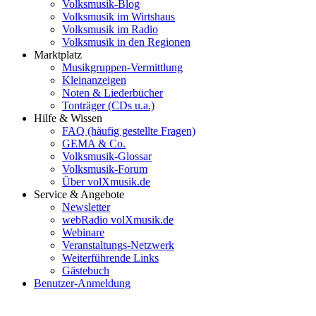
Volksmusik-Blog
Volksmusik im Wirtshaus
Volksmusik im Radio
Volksmusik in den Regionen
Marktplatz
Musikgruppen-Vermittlung
Kleinanzeigen
Noten & Liederbücher
Tonträger (CDs u.a.)
Hilfe & Wissen
FAQ (häufig gestellte Fragen)
GEMA & Co.
Volksmusik-Glossar
Volksmusik-Forum
Über volXmusik.de
Service & Angebote
Newsletter
webRadio volXmusik.de
Webinare
Veranstaltungs-Netzwerk
Weiterführende Links
Gästebuch
Benutzer-Anmeldung