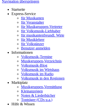
Navigation überspringen
Startseite
Express-Service
für Musikanten
für Veranstalter
für Musikgruppen-Vertreter
für Volksmusik-Liebhaber
für musikantenfreundl. Wirte
für Musiklehrer
für Volkstänzer
Benutzer anmelden
Informationen
Volksmusik-Termine
Musikgruppen-Verzeichnis
Volksmusik-Blog
Volksmusik im Wirtshaus
Volksmusik im Radio
Volksmusik in den Regionen
Marktplatz
Musikgruppen-Vermittlung
Kleinanzeigen
Noten & Liederbücher
Tonträger (CDs u.a.)
Hilfe & Wissen