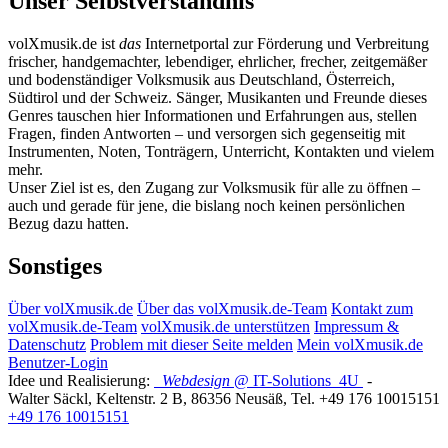
Unser Selbstverständnis
volXmusik.de ist
das
Internetportal zur Förderung und Verbreitung
frischer, handgemachter, lebendiger, ehrlicher, frecher, zeitgemäßer
und bodenständiger Volksmusik aus Deutschland, Österreich,
Südtirol und der Schweiz. Sänger, Musikanten und Freunde dieses
Genres tauschen hier Informationen und Erfahrungen aus, stellen
Fragen, finden Antworten – und versorgen sich gegenseitig mit
Instrumenten, Noten, Tonträgern, Unterricht, Kontakten und vielem
mehr.
Unser Ziel ist es, den Zugang zur Volksmusik für alle zu öffnen –
auch und gerade für jene, die bislang noch keinen persönlichen
Bezug dazu hatten.
Sonstiges
Über volXmusik.de
Über das volXmusik.de-Team
Kontakt zum
volXmusik.de-Team
volXmusik.de unterstützen
Impressum &
Datenschutz
Problem mit dieser Seite melden
Mein volXmusik.de
Benutzer-Login
Idee und Realisierung:
Webdesign
@ IT-Solutions
4U
-
Walter Säckl
,
Keltenstr. 2 B
,
86356
Neusäß
, Tel.
+49 176 10015151
+49 176 10015151