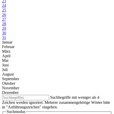
23
24
25
26
27
28
29
30
31
Januar
Februar
März
April
Mai
Juni
Juli
August
September
Oktober
November
Dezember
Suchbegriffe mit weniger als 4
Zeichen werden ignoriert. Mehrere zusammengehörige Wörter bitte
in "Anführungszeichen" eingeben.
Suchmodus