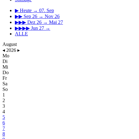
▶
Heute → 07. Sep
▶▶
Sep 26 → Nov 26
▶▶▶
Dez 26 → Mai 27
▶▶▶▶
Jun 27 →
ALLE
August
◂
2026
▸
Mo
Di
Mi
Do
Fr
Sa
So
1
2
3
4
5
6
7
8