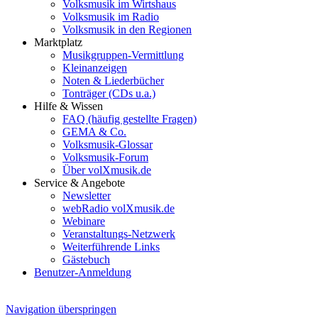
Volksmusik im Wirtshaus
Volksmusik im Radio
Volksmusik in den Regionen
Marktplatz
Musikgruppen-Vermittlung
Kleinanzeigen
Noten & Liederbücher
Tonträger (CDs u.a.)
Hilfe & Wissen
FAQ (häufig gestellte Fragen)
GEMA & Co.
Volksmusik-Glossar
Volksmusik-Forum
Über volXmusik.de
Service & Angebote
Newsletter
webRadio volXmusik.de
Webinare
Veranstaltungs-Netzwerk
Weiterführende Links
Gästebuch
Benutzer-Anmeldung
Navigation überspringen