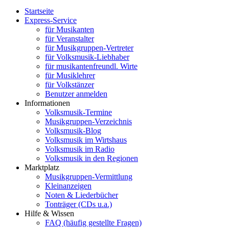
Startseite
Express-Service
für Musikanten
für Veranstalter
für Musikgruppen-Vertreter
für Volksmusik-Liebhaber
für musikantenfreundl. Wirte
für Musiklehrer
für Volkstänzer
Benutzer anmelden
Informationen
Volksmusik-Termine
Musikgruppen-Verzeichnis
Volksmusik-Blog
Volksmusik im Wirtshaus
Volksmusik im Radio
Volksmusik in den Regionen
Marktplatz
Musikgruppen-Vermittlung
Kleinanzeigen
Noten & Liederbücher
Tonträger (CDs u.a.)
Hilfe & Wissen
FAQ (häufig gestellte Fragen)