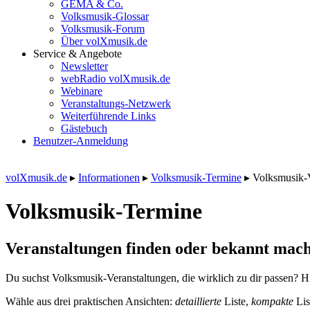
GEMA & Co.
Volksmusik-Glossar
Volksmusik-Forum
Über volXmusik.de
Service & Angebote
Newsletter
webRadio volXmusik.de
Webinare
Veranstaltungs-Netzwerk
Weiterführende Links
Gästebuch
Benutzer-Anmeldung
volXmusik.de
▸
Informationen
▸
Volksmusik-Termine
▸
Volksmusik-
Volksmusik-Termine
Veranstaltungen finden oder bekannt mach
Du suchst Volksmusik-Veranstaltungen, die wirklich zu dir passen? Hi
Wähle aus drei praktischen Ansichten:
detaillierte
Liste,
kompakte
Lis