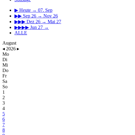
▶
Heute → 07. Sep
▶▶
Sep 26 → Nov 26
▶▶▶
Dez 26 → Mai 27
▶▶▶▶
Jun 27 →
ALLE
August
◂
2026
▸
Mo
Di
Mi
Do
Fr
Sa
So
1
2
3
4
5
6
7
8