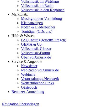
Volksmusik im Wirtshaus
Volksmusik im Radio
Volksmusik in den Regionen
Marktplatz
Musikgruppen-Vermittlung
Kleinanzeigen
Noten & Liederbücher
Tonträger (CDs u.a.)
Hilfe & Wissen
FAQ (häufig gestellte Fragen)
GEMA & Co.
Volksmusik-Glossar
Volksmusik-Forum
Über volXmusik.de
Service & Angebote
Newsletter
webRadio volXmusik.de
Webinare
Veranstaltungs-Netzwerk
Weiterführende Links
Gästebuch
Benutzer-Anmeldung
Navigation überspringen