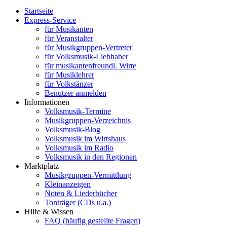
Startseite
Express-Service
für Musikanten
für Veranstalter
für Musikgruppen-Vertreter
für Volksmusik-Liebhaber
für musikantenfreundl. Wirte
für Musiklehrer
für Volkstänzer
Benutzer anmelden
Informationen
Volksmusik-Termine
Musikgruppen-Verzeichnis
Volksmusik-Blog
Volksmusik im Wirtshaus
Volksmusik im Radio
Volksmusik in den Regionen
Marktplatz
Musikgruppen-Vermittlung
Kleinanzeigen
Noten & Liederbücher
Tonträger (CDs u.a.)
Hilfe & Wissen
FAQ (häufig gestellte Fragen)