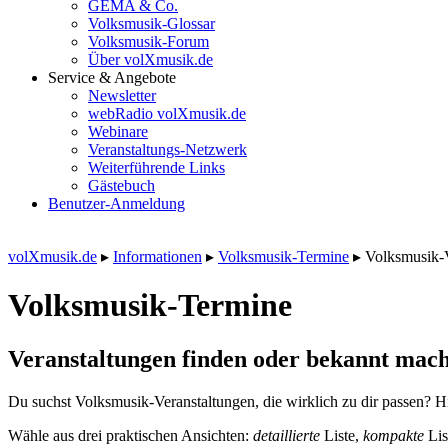
GEMA & Co.
Volksmusik-Glossar
Volksmusik-Forum
Über volXmusik.de
Service & Angebote
Newsletter
webRadio volXmusik.de
Webinare
Veranstaltungs-Netzwerk
Weiterführende Links
Gästebuch
Benutzer-Anmeldung
volXmusik.de
▸
Informationen
▸
Volksmusik-Termine
▸
Volksmusik-
Volksmusik-Termine
Veranstaltungen finden oder bekannt mach
Du suchst Volksmusik-Veranstaltungen, die wirklich zu dir passen? Hi
Wähle aus drei praktischen Ansichten:
detaillierte
Liste,
kompakte
Lis