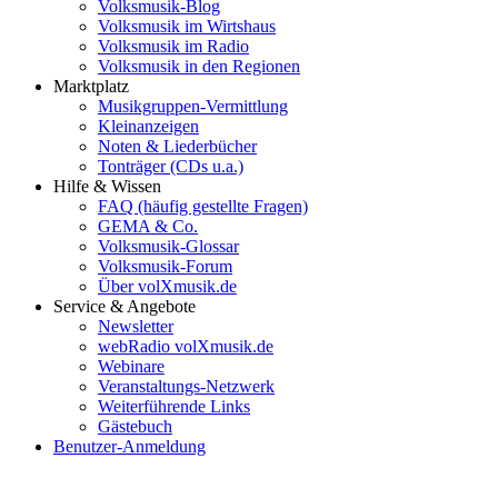
Volksmusik-Blog
Volksmusik im Wirtshaus
Volksmusik im Radio
Volksmusik in den Regionen
Marktplatz
Musikgruppen-Vermittlung
Kleinanzeigen
Noten & Liederbücher
Tonträger (CDs u.a.)
Hilfe & Wissen
FAQ (häufig gestellte Fragen)
GEMA & Co.
Volksmusik-Glossar
Volksmusik-Forum
Über volXmusik.de
Service & Angebote
Newsletter
webRadio volXmusik.de
Webinare
Veranstaltungs-Netzwerk
Weiterführende Links
Gästebuch
Benutzer-Anmeldung