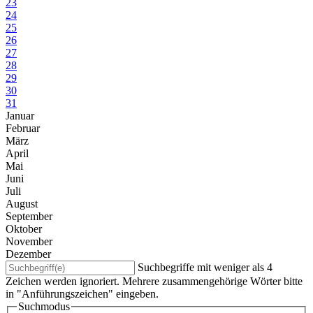
23
24
25
26
27
28
29
30
31
Januar
Februar
März
April
Mai
Juni
Juli
August
September
Oktober
November
Dezember
Suchbegriffe mit weniger als 4
Zeichen werden ignoriert. Mehrere zusammengehörige Wörter bitte
in "Anführungszeichen" eingeben.
Suchmodus