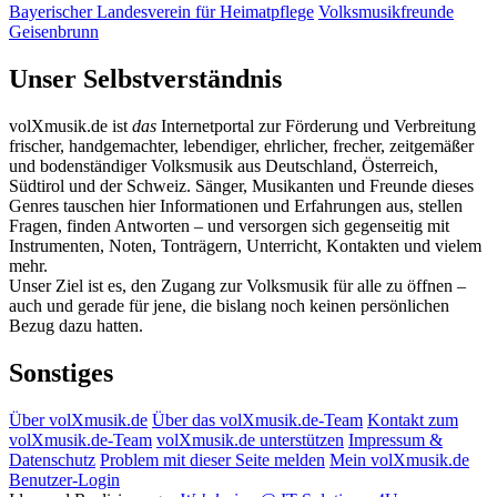
Bayerischer Landesverein für Heimatpflege
Volksmusikfreunde
Geisenbrunn
Unser Selbstverständnis
volXmusik.de ist
das
Internetportal zur Förderung und Verbreitung
frischer, handgemachter, lebendiger, ehrlicher, frecher, zeitgemäßer
und bodenständiger Volksmusik aus Deutschland, Österreich,
Südtirol und der Schweiz. Sänger, Musikanten und Freunde dieses
Genres tauschen hier Informationen und Erfahrungen aus, stellen
Fragen, finden Antworten – und versorgen sich gegenseitig mit
Instrumenten, Noten, Tonträgern, Unterricht, Kontakten und vielem
mehr.
Unser Ziel ist es, den Zugang zur Volksmusik für alle zu öffnen –
auch und gerade für jene, die bislang noch keinen persönlichen
Bezug dazu hatten.
Sonstiges
Über volXmusik.de
Über das volXmusik.de-Team
Kontakt zum
volXmusik.de-Team
volXmusik.de unterstützen
Impressum &
Datenschutz
Problem mit dieser Seite melden
Mein volXmusik.de
Benutzer-Login