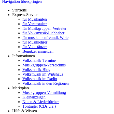
Navigation überspringen
Startseite
Express-Service
für Musikanten
für Veranstalter
für Musikgruppen-Vertreter
für Volksmusik-Liebhaber
für musikantenfreundl. Wirte
für Musiklehrer
für Volkstänzer
Benutzer anmelden
Informationen
Volksmusik-Termine
Musikgruppen-Verzeichnis
Volksmusik-Blog
Volksmusik im Wirtshaus
Volksmusik im Radio
Volksmusik in den Regionen
Marktplatz
Musikgruppen-Vermittlung
Kleinanzeigen
Noten & Liederbücher
Tonträger (CDs u.a.)
Hilfe & Wissen