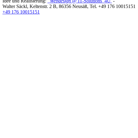
Idee und Realisierung:
Webdesign
@ IT-Solutions
4U
-
Walter Säckl
,
Keltenstr. 2 B
,
86356
Neusäß
, Tel.
+49 176 10015151
+49 176 10015151