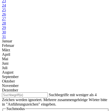
23
24
25
26
27
28
29
30
31
Januar
Februar
März
April
Mai
Juni
Juli
August
September
Oktober
November
Dezember
Suchbegriffe mit weniger als 4
Zeichen werden ignoriert. Mehrere zusammengehörige Wörter bitte
in "Anführungszeichen" eingeben.
Suchmodus