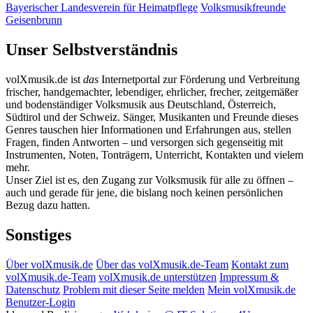
Bayerischer Landesverein für Heimatpflege
Volksmusikfreunde
Geisenbrunn
Unser Selbstverständnis
volXmusik.de ist
das
Internetportal zur Förderung und Verbreitung
frischer, handgemachter, lebendiger, ehrlicher, frecher, zeitgemäßer
und bodenständiger Volksmusik aus Deutschland, Österreich,
Südtirol und der Schweiz. Sänger, Musikanten und Freunde dieses
Genres tauschen hier Informationen und Erfahrungen aus, stellen
Fragen, finden Antworten – und versorgen sich gegenseitig mit
Instrumenten, Noten, Tonträgern, Unterricht, Kontakten und vielem
mehr.
Unser Ziel ist es, den Zugang zur Volksmusik für alle zu öffnen –
auch und gerade für jene, die bislang noch keinen persönlichen
Bezug dazu hatten.
Sonstiges
Über volXmusik.de
Über das volXmusik.de-Team
Kontakt zum
volXmusik.de-Team
volXmusik.de unterstützen
Impressum &
Datenschutz
Problem mit dieser Seite melden
Mein volXmusik.de
Benutzer-Login