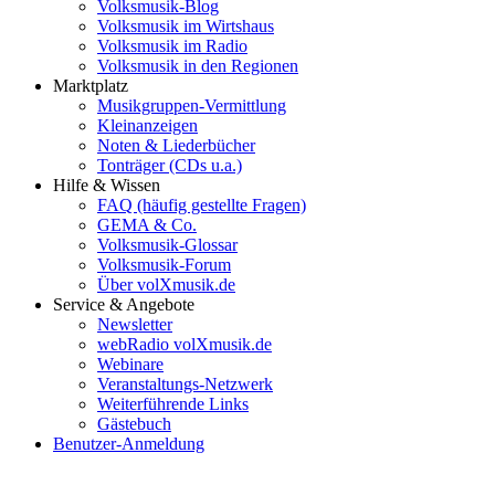
Volksmusik-Blog
Volksmusik im Wirtshaus
Volksmusik im Radio
Volksmusik in den Regionen
Marktplatz
Musikgruppen-Vermittlung
Kleinanzeigen
Noten & Liederbücher
Tonträger (CDs u.a.)
Hilfe & Wissen
FAQ (häufig gestellte Fragen)
GEMA & Co.
Volksmusik-Glossar
Volksmusik-Forum
Über volXmusik.de
Service & Angebote
Newsletter
webRadio volXmusik.de
Webinare
Veranstaltungs-Netzwerk
Weiterführende Links
Gästebuch
Benutzer-Anmeldung