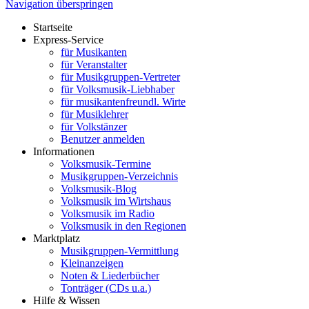
Navigation überspringen
Startseite
Express-Service
für Musikanten
für Veranstalter
für Musikgruppen-Vertreter
für Volksmusik-Liebhaber
für musikantenfreundl. Wirte
für Musiklehrer
für Volkstänzer
Benutzer anmelden
Informationen
Volksmusik-Termine
Musikgruppen-Verzeichnis
Volksmusik-Blog
Volksmusik im Wirtshaus
Volksmusik im Radio
Volksmusik in den Regionen
Marktplatz
Musikgruppen-Vermittlung
Kleinanzeigen
Noten & Liederbücher
Tonträger (CDs u.a.)
Hilfe & Wissen