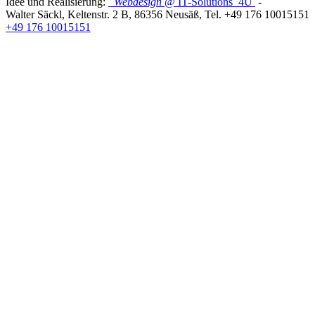
Idee und Realisierung:
Webdesign
@ IT-Solutions
4U
-
Walter Säckl
,
Keltenstr. 2 B
,
86356
Neusäß
, Tel.
+49 176 10015151
+49 176 10015151