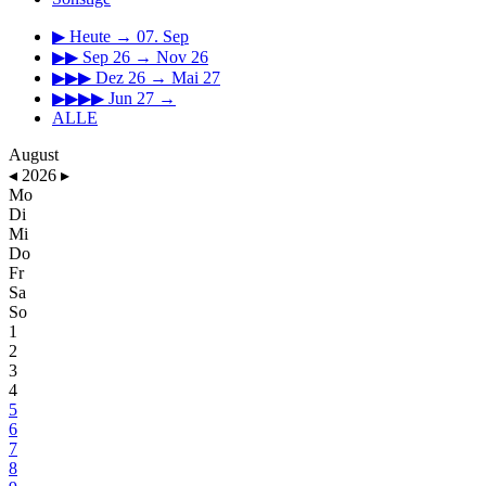
▶
Heute → 07. Sep
▶▶
Sep 26 → Nov 26
▶▶▶
Dez 26 → Mai 27
▶▶▶▶
Jun 27 →
ALLE
August
◂
2026
▸
Mo
Di
Mi
Do
Fr
Sa
So
1
2
3
4
5
6
7
8