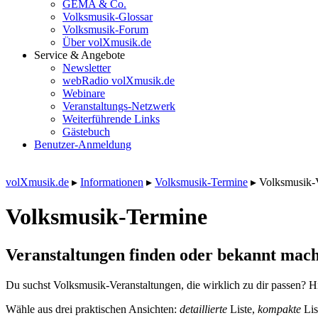
GEMA & Co.
Volksmusik-Glossar
Volksmusik-Forum
Über volXmusik.de
Service & Angebote
Newsletter
webRadio volXmusik.de
Webinare
Veranstaltungs-Netzwerk
Weiterführende Links
Gästebuch
Benutzer-Anmeldung
volXmusik.de
▸
Informationen
▸
Volksmusik-Termine
▸
Volksmusik-
Volksmusik-Termine
Veranstaltungen finden oder bekannt mach
Du suchst Volksmusik-Veranstaltungen, die wirklich zu dir passen? Hi
Wähle aus drei praktischen Ansichten:
detaillierte
Liste,
kompakte
Lis