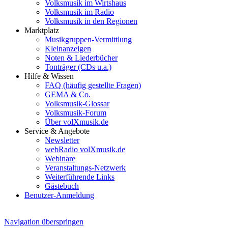
Volksmusik im Wirtshaus
Volksmusik im Radio
Volksmusik in den Regionen
Marktplatz
Musikgruppen-Vermittlung
Kleinanzeigen
Noten & Liederbücher
Tonträger (CDs u.a.)
Hilfe & Wissen
FAQ (häufig gestellte Fragen)
GEMA & Co.
Volksmusik-Glossar
Volksmusik-Forum
Über volXmusik.de
Service & Angebote
Newsletter
webRadio volXmusik.de
Webinare
Veranstaltungs-Netzwerk
Weiterführende Links
Gästebuch
Benutzer-Anmeldung
Navigation überspringen