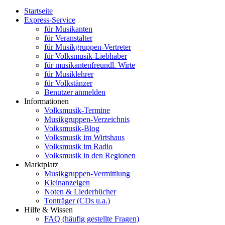
Startseite
Express-Service
für Musikanten
für Veranstalter
für Musikgruppen-Vertreter
für Volksmusik-Liebhaber
für musikantenfreundl. Wirte
für Musiklehrer
für Volkstänzer
Benutzer anmelden
Informationen
Volksmusik-Termine
Musikgruppen-Verzeichnis
Volksmusik-Blog
Volksmusik im Wirtshaus
Volksmusik im Radio
Volksmusik in den Regionen
Marktplatz
Musikgruppen-Vermittlung
Kleinanzeigen
Noten & Liederbücher
Tonträger (CDs u.a.)
Hilfe & Wissen
FAQ (häufig gestellte Fragen)