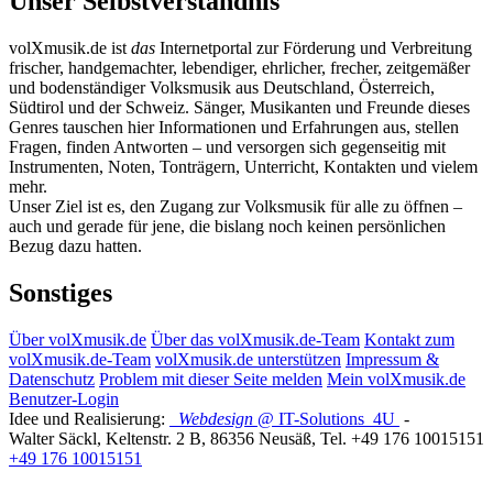
Unser Selbstverständnis
volXmusik.de ist
das
Internetportal zur Förderung und Verbreitung
frischer, handgemachter, lebendiger, ehrlicher, frecher, zeitgemäßer
und bodenständiger Volksmusik aus Deutschland, Österreich,
Südtirol und der Schweiz. Sänger, Musikanten und Freunde dieses
Genres tauschen hier Informationen und Erfahrungen aus, stellen
Fragen, finden Antworten – und versorgen sich gegenseitig mit
Instrumenten, Noten, Tonträgern, Unterricht, Kontakten und vielem
mehr.
Unser Ziel ist es, den Zugang zur Volksmusik für alle zu öffnen –
auch und gerade für jene, die bislang noch keinen persönlichen
Bezug dazu hatten.
Sonstiges
Über volXmusik.de
Über das volXmusik.de-Team
Kontakt zum
volXmusik.de-Team
volXmusik.de unterstützen
Impressum &
Datenschutz
Problem mit dieser Seite melden
Mein volXmusik.de
Benutzer-Login
Idee und Realisierung:
Webdesign
@ IT-Solutions
4U
-
Walter Säckl
,
Keltenstr. 2 B
,
86356
Neusäß
, Tel.
+49 176 10015151
+49 176 10015151