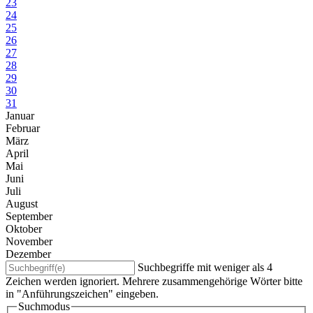
23
24
25
26
27
28
29
30
31
Januar
Februar
März
April
Mai
Juni
Juli
August
September
Oktober
November
Dezember
Suchbegriffe mit weniger als 4
Zeichen werden ignoriert. Mehrere zusammengehörige Wörter bitte
in "Anführungszeichen" eingeben.
Suchmodus