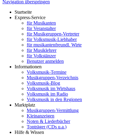
Navigation überspringen
Startseite
Express-Service
für Musikanten
für Veranstalter
für Musikgruppen-Vertreter
für Volksmusik-Liebhaber
für musikantenfreundl. Wirte
für Musiklehrer
für Volkstänzer
Benutzer anmelden
Informationen
Volksmusik-Termine
Musikgruppen-Verzeichnis
Volksmusik-Blog
Volksmusik im Wirtshaus
Volksmusik im Radio
Volksmusik in den Regionen
Marktplatz
Musikgruppen-Vermittlung
Kleinanzeigen
Noten & Liederbücher
Tonträger (CDs u.a.)
Hilfe & Wissen