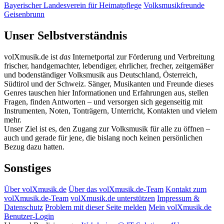
Bayerischer Landesverein für Heimatpflege
Volksmusikfreunde
Geisenbrunn
Unser Selbstverständnis
volXmusik.de ist
das
Internetportal zur Förderung und Verbreitung
frischer, handgemachter, lebendiger, ehrlicher, frecher, zeitgemäßer
und bodenständiger Volksmusik aus Deutschland, Österreich,
Südtirol und der Schweiz. Sänger, Musikanten und Freunde dieses
Genres tauschen hier Informationen und Erfahrungen aus, stellen
Fragen, finden Antworten – und versorgen sich gegenseitig mit
Instrumenten, Noten, Tonträgern, Unterricht, Kontakten und vielem
mehr.
Unser Ziel ist es, den Zugang zur Volksmusik für alle zu öffnen –
auch und gerade für jene, die bislang noch keinen persönlichen
Bezug dazu hatten.
Sonstiges
Über volXmusik.de
Über das volXmusik.de-Team
Kontakt zum
volXmusik.de-Team
volXmusik.de unterstützen
Impressum &
Datenschutz
Problem mit dieser Seite melden
Mein volXmusik.de
Benutzer-Login