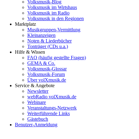
Volksmusik-Blog
Volksmusik im Wirtshaus
Volksmusik im Radio
Volksmusik in den Regionen
Marktplatz
Musikgruppen-Vermittlung
Kleinanzeigen
Noten & Liederbücher
Tonträger (CDs u.a.)
Hilfe & Wissen
FAQ (häufig gestellte Fragen)
GEMA & Co.
Volksmusik-Glossar
Volksmusik-Forum
Über volXmusik.de
Service & Angebote
Newsletter
webRadio volXmusik.de
Webinare
Veranstaltungs-Netzwerk
Weiterführende Links
Gästebuch
Benutzer-Anmeldung