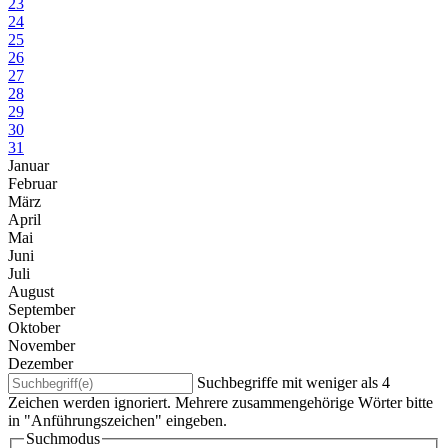
23
24
25
26
27
28
29
30
31
Januar
Februar
März
April
Mai
Juni
Juli
August
September
Oktober
November
Dezember
Suchbegriffe mit weniger als 4
Zeichen werden ignoriert. Mehrere zusammengehörige Wörter bitte
in "Anführungszeichen" eingeben.
Suchmodus