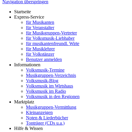
Navigation überspringen
Startseite
Express-Service
für Musikanten
für Veranstalter
für Musikgruppen-Vertreter
für Volksmusik-Liebhaber
für musikantenfreundl. Wirte
für Musiklehrer
für Volkstänzer
Benutzer anmelden
Informationen
Volksmusik-Termine
Musikgruppen-Verzeichnis
Volksmusik-Blog
Volksmusik im Wirtshaus
Volksmusik im Radio
Volksmusik in den Regionen
Marktplatz
Musikgruppen-Vermittlung
Kleinanzeigen
Noten & Liederbücher
Tonträger (CDs u.a.)
Hilfe & Wissen