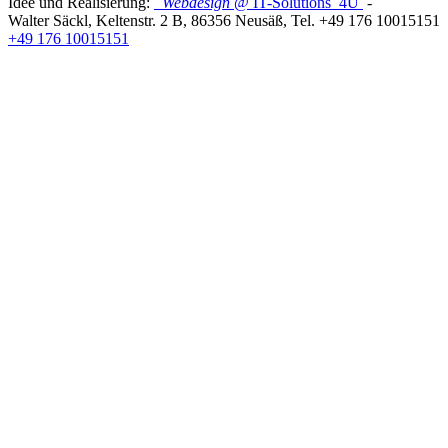
Idee und Realisierung:
Webdesign
@ IT-Solutions
4U
-
Walter Säckl
,
Keltenstr. 2 B
,
86356
Neusäß
, Tel.
+49 176 10015151
+49 176 10015151