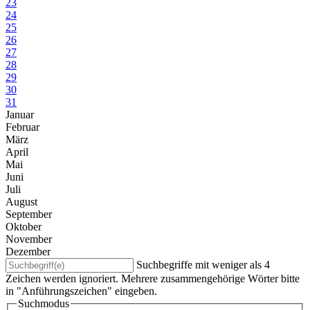
23
24
25
26
27
28
29
30
31
Januar
Februar
März
April
Mai
Juni
Juli
August
September
Oktober
November
Dezember
Suchbegriffe mit weniger als 4
Zeichen werden ignoriert. Mehrere zusammengehörige Wörter bitte
in "Anführungszeichen" eingeben.
Suchmodus