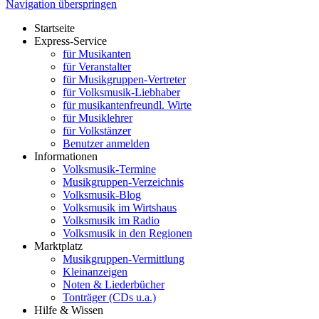
Navigation überspringen
Startseite
Express-Service
für Musikanten
für Veranstalter
für Musikgruppen-Vertreter
für Volksmusik-Liebhaber
für musikantenfreundl. Wirte
für Musiklehrer
für Volkstänzer
Benutzer anmelden
Informationen
Volksmusik-Termine
Musikgruppen-Verzeichnis
Volksmusik-Blog
Volksmusik im Wirtshaus
Volksmusik im Radio
Volksmusik in den Regionen
Marktplatz
Musikgruppen-Vermittlung
Kleinanzeigen
Noten & Liederbücher
Tonträger (CDs u.a.)
Hilfe & Wissen