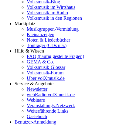
Volksmusik-Blog
Volksmusik im Wirtshaus
Volksmusik im Radio
Volksmusik in den Regionen
Marktplatz
Musikgruppen-Vermittlung
Kleinanzeigen
Noten & Liederbücher
Tonträger (CDs u.a.)
Hilfe & Wissen
FAQ (häufig gestellte Fragen)
GEMA & Co.
Volksmusik-Glossar
Volksmusik-Forum
Über volXmusik.de
Service & Angebote
Newsletter
webRadio volXmusik.de
Webinare
Veranstaltungs-Netzwerk
Weiterführende Links
Gästebuch
Benutzer-Anmeldung