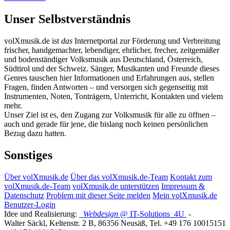
Unser Selbstverständnis
volXmusik.de ist
das
Internetportal zur Förderung und Verbreitung
frischer, handgemachter, lebendiger, ehrlicher, frecher, zeitgemäßer
und bodenständiger Volksmusik aus Deutschland, Österreich,
Südtirol und der Schweiz. Sänger, Musikanten und Freunde dieses
Genres tauschen hier Informationen und Erfahrungen aus, stellen
Fragen, finden Antworten – und versorgen sich gegenseitig mit
Instrumenten, Noten, Tonträgern, Unterricht, Kontakten und vielem
mehr.
Unser Ziel ist es, den Zugang zur Volksmusik für alle zu öffnen –
auch und gerade für jene, die bislang noch keinen persönlichen
Bezug dazu hatten.
Sonstiges
Über volXmusik.de
Über das volXmusik.de-Team
Kontakt zum
volXmusik.de-Team
volXmusik.de unterstützen
Impressum &
Datenschutz
Problem mit dieser Seite melden
Mein volXmusik.de
Benutzer-Login
Idee und Realisierung:
Webdesign
@ IT-Solutions
4U
-
Walter Säckl
,
Keltenstr. 2 B
,
86356
Neusäß
, Tel.
+49 176 10015151