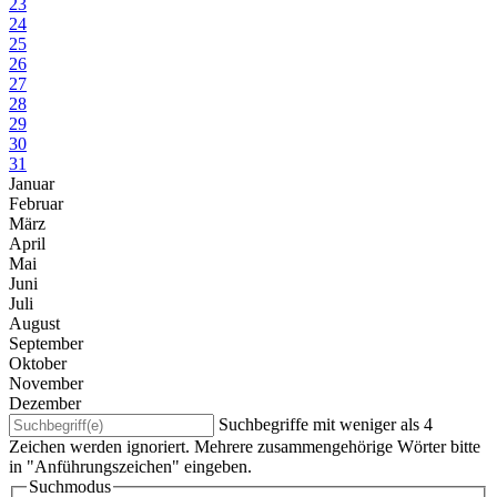
23
24
25
26
27
28
29
30
31
Januar
Februar
März
April
Mai
Juni
Juli
August
September
Oktober
November
Dezember
Suchbegriffe mit weniger als 4
Zeichen werden ignoriert. Mehrere zusammengehörige Wörter bitte
in "Anführungszeichen" eingeben.
Suchmodus