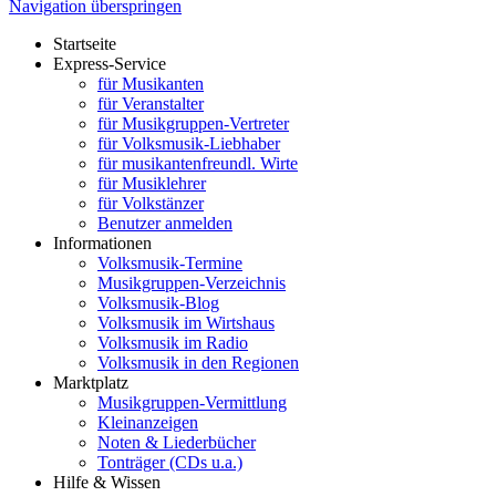
Navigation überspringen
Startseite
Express-Service
für Musikanten
für Veranstalter
für Musikgruppen-Vertreter
für Volksmusik-Liebhaber
für musikantenfreundl. Wirte
für Musiklehrer
für Volkstänzer
Benutzer anmelden
Informationen
Volksmusik-Termine
Musikgruppen-Verzeichnis
Volksmusik-Blog
Volksmusik im Wirtshaus
Volksmusik im Radio
Volksmusik in den Regionen
Marktplatz
Musikgruppen-Vermittlung
Kleinanzeigen
Noten & Liederbücher
Tonträger (CDs u.a.)
Hilfe & Wissen