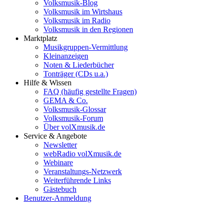
Volksmusik-Blog
Volksmusik im Wirtshaus
Volksmusik im Radio
Volksmusik in den Regionen
Marktplatz
Musikgruppen-Vermittlung
Kleinanzeigen
Noten & Liederbücher
Tonträger (CDs u.a.)
Hilfe & Wissen
FAQ (häufig gestellte Fragen)
GEMA & Co.
Volksmusik-Glossar
Volksmusik-Forum
Über volXmusik.de
Service & Angebote
Newsletter
webRadio volXmusik.de
Webinare
Veranstaltungs-Netzwerk
Weiterführende Links
Gästebuch
Benutzer-Anmeldung