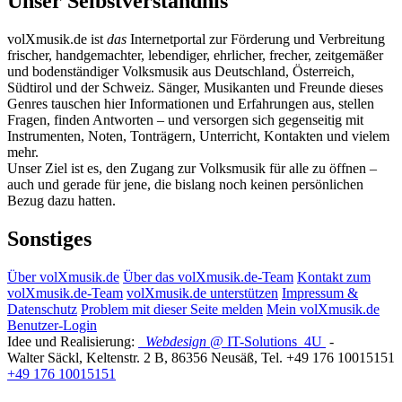
Unser Selbstverständnis
volXmusik.de ist
das
Internetportal zur Förderung und Verbreitung
frischer, handgemachter, lebendiger, ehrlicher, frecher, zeitgemäßer
und bodenständiger Volksmusik aus Deutschland, Österreich,
Südtirol und der Schweiz. Sänger, Musikanten und Freunde dieses
Genres tauschen hier Informationen und Erfahrungen aus, stellen
Fragen, finden Antworten – und versorgen sich gegenseitig mit
Instrumenten, Noten, Tonträgern, Unterricht, Kontakten und vielem
mehr.
Unser Ziel ist es, den Zugang zur Volksmusik für alle zu öffnen –
auch und gerade für jene, die bislang noch keinen persönlichen
Bezug dazu hatten.
Sonstiges
Über volXmusik.de
Über das volXmusik.de-Team
Kontakt zum
volXmusik.de-Team
volXmusik.de unterstützen
Impressum &
Datenschutz
Problem mit dieser Seite melden
Mein volXmusik.de
Benutzer-Login
Idee und Realisierung:
Webdesign
@ IT-Solutions
4U
-
Walter Säckl
,
Keltenstr. 2 B
,
86356
Neusäß
, Tel.
+49 176 10015151
+49 176 10015151