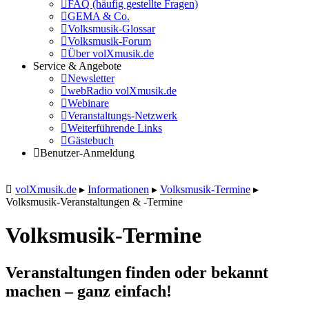
FAQ (häufig gestellte Fragen)
GEMA & Co.
Volksmusik-Glossar
Volksmusik-Forum
Über volXmusik.de
Service & Angebote
Newsletter
webRadio volXmusik.de
Webinare
Veranstaltungs-Netzwerk
Weiterführende Links
Gästebuch
Benutzer-Anmeldung
volXmusik.de
▸
Informationen
▸
Volksmusik-Termine
▸
Volksmusik-Veranstaltungen & -Termine
Volksmusik-Termine
Veranstaltungen finden oder bekannt
machen – ganz einfach!