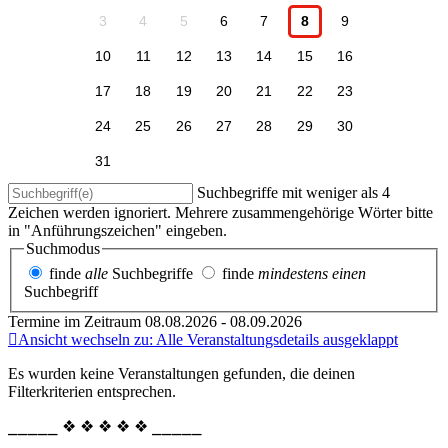
3
4
5
6
7
8
9
10
11
12
13
14
15
16
17
18
19
20
21
22
23
24
25
26
27
28
29
30
31
Suchbegriffe mit weniger als 4
Zeichen werden ignoriert. Mehrere zusammengehörige Wörter bitte
in "Anführungszeichen" eingeben.
Suchmodus
finde
alle
Suchbegriffe
finde
mindestens einen
Suchbegriff
Termine im Zeitraum 08.08.2026 - 08.09.2026
Ansicht wechseln zu: Alle Veranstaltungsdetails ausgeklappt
Es wurden keine Veranstaltungen gefunden, die deinen
Filterkriterien entsprechen.
⎯⎯⎯⎯⎯ ❖ ❖ ❖ ❖ ❖ ⎯⎯⎯⎯⎯