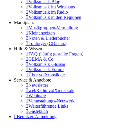
Volksmusik-Blog
Volksmusik im Wirtshaus
Volksmusik im Radio
Volksmusik in den Regionen
Marktplatz
Musikgruppen-Vermittlung
Kleinanzeigen
Noten & Liederbücher
Tonträger (CDs u.a.)
Hilfe & Wissen
FAQ (häufig gestellte Fragen)
GEMA & Co.
Volksmusik-Glossar
Volksmusik-Forum
Über volXmusik.de
Service & Angebote
Newsletter
webRadio volXmusik.de
Webinare
Veranstaltungs-Netzwerk
Weiterführende Links
Gästebuch
Benutzer-Anmeldung