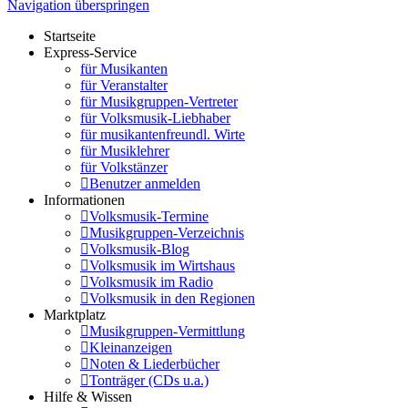
Navigation überspringen
Startseite
Express-Service
für Musikanten
für Veranstalter
für Musikgruppen-Vertreter
für Volksmusik-Liebhaber
für musikantenfreundl. Wirte
für Musiklehrer
für Volkstänzer
Benutzer anmelden
Informationen
Volksmusik-Termine
Musikgruppen-Verzeichnis
Volksmusik-Blog
Volksmusik im Wirtshaus
Volksmusik im Radio
Volksmusik in den Regionen
Marktplatz
Musikgruppen-Vermittlung
Kleinanzeigen
Noten & Liederbücher
Tonträger (CDs u.a.)
Hilfe & Wissen