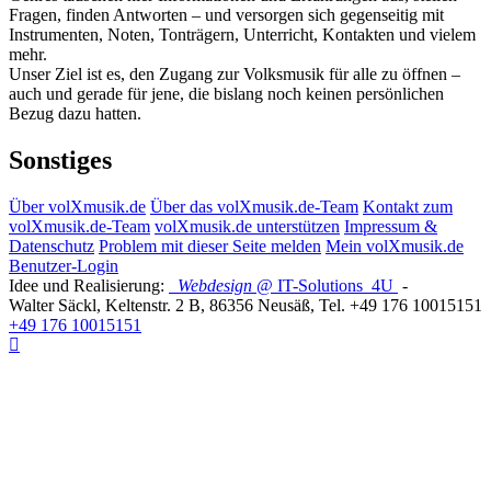
Fragen, finden Antworten – und versorgen sich gegenseitig mit
Instrumenten, Noten, Tonträgern, Unterricht, Kontakten und vielem
mehr.
Unser Ziel ist es, den Zugang zur Volksmusik für alle zu öffnen –
auch und gerade für jene, die bislang noch keinen persönlichen
Bezug dazu hatten.
Sonstiges
Über volXmusik.de
Über das volXmusik.de-Team
Kontakt zum
volXmusik.de-Team
volXmusik.de unterstützen
Impressum &
Datenschutz
Problem mit dieser Seite melden
Mein volXmusik.de
Benutzer-Login
Idee und Realisierung:
Webdesign
@ IT-Solutions
4U
-
Walter Säckl
,
Keltenstr. 2 B
,
86356
Neusäß
, Tel.
+49 176 10015151
+49 176 10015151