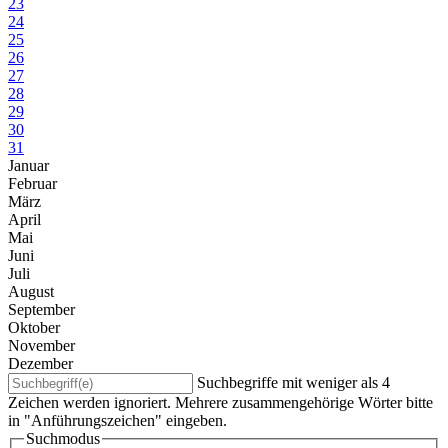
23
24
25
26
27
28
29
30
31
Januar
Februar
März
April
Mai
Juni
Juli
August
September
Oktober
November
Dezember
Suchbegriffe mit weniger als 4
Zeichen werden ignoriert. Mehrere zusammengehörige Wörter bitte
in "Anführungszeichen" eingeben.
Suchmodus