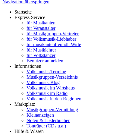
Navigation überspringen
Startseite
Express-Service
für Musikanten
für Veranstalter
für Musikgruppen-Vertreter
für Volksmusik-Liebhaber
für musikantenfreundl. Wirte
für Musiklehrer
für Volkstänzer
Benutzer anmelden
Informationen
Volksmusik-Termine
Musikgruppen-Verzeichnis
Volksmusik-Blog
Volksmusik im Wirtshaus
Volksmusik im Radio
Volksmusik in den Regionen
Marktplatz
Musikgruppen-Vermittlung
Kleinanzeigen
Noten & Liederbücher
Tonträger (CDs u.a.)
Hilfe & Wissen