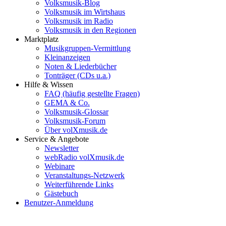
Volksmusik-Blog
Volksmusik im Wirtshaus
Volksmusik im Radio
Volksmusik in den Regionen
Marktplatz
Musikgruppen-Vermittlung
Kleinanzeigen
Noten & Liederbücher
Tonträger (CDs u.a.)
Hilfe & Wissen
FAQ (häufig gestellte Fragen)
GEMA & Co.
Volksmusik-Glossar
Volksmusik-Forum
Über volXmusik.de
Service & Angebote
Newsletter
webRadio volXmusik.de
Webinare
Veranstaltungs-Netzwerk
Weiterführende Links
Gästebuch
Benutzer-Anmeldung