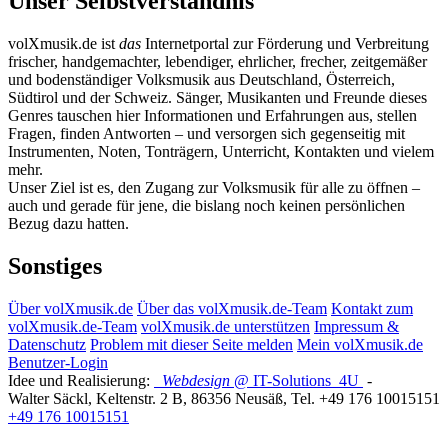
Unser Selbstverständnis
volXmusik.de ist
das
Internetportal zur Förderung und Verbreitung
frischer, handgemachter, lebendiger, ehrlicher, frecher, zeitgemäßer
und bodenständiger Volksmusik aus Deutschland, Österreich,
Südtirol und der Schweiz. Sänger, Musikanten und Freunde dieses
Genres tauschen hier Informationen und Erfahrungen aus, stellen
Fragen, finden Antworten – und versorgen sich gegenseitig mit
Instrumenten, Noten, Tonträgern, Unterricht, Kontakten und vielem
mehr.
Unser Ziel ist es, den Zugang zur Volksmusik für alle zu öffnen –
auch und gerade für jene, die bislang noch keinen persönlichen
Bezug dazu hatten.
Sonstiges
Über volXmusik.de
Über das volXmusik.de-Team
Kontakt zum
volXmusik.de-Team
volXmusik.de unterstützen
Impressum &
Datenschutz
Problem mit dieser Seite melden
Mein volXmusik.de
Benutzer-Login
Idee und Realisierung:
Webdesign
@ IT-Solutions
4U
-
Walter Säckl
,
Keltenstr. 2 B
,
86356
Neusäß
, Tel.
+49 176 10015151
+49 176 10015151