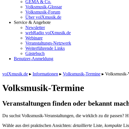
GEMA & Co.
Volksmusik-Glossar
Volksmusik-Forum
Über volXmusik.de
Service & Angebote
Newsletter
webRadio volXmusik.de
Webinare
Veranstaltungs-Netzwerk
Weiterführende Links
Gästebuch
Benutzer-Anmeldung
volXmusik.de
▸
Informationen
▸
Volksmusik-Termine
▸
Volksmusik-
Volksmusik-Termine
Veranstaltungen finden oder bekannt mach
Du suchst Volksmusik-Veranstaltungen, die wirklich zu dir passen? Hi
Wähle aus drei praktischen Ansichten:
detaillierte
Liste,
kompakte
Lis