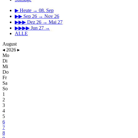
▶
Heute → 08. Sep
▶▶
Sep 26 → Nov 26
▶▶▶
Dez 26 → Mai 27
▶▶▶▶
Jun 27 →
ALLE
August
◂
2026
▸
Mo
Di
Mi
Do
Fr
Sa
So
1
2
3
4
5
6
7
8