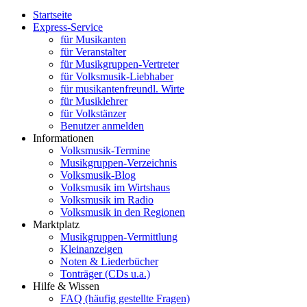
Startseite
Express-Service
für Musikanten
für Veranstalter
für Musikgruppen-Vertreter
für Volksmusik-Liebhaber
für musikantenfreundl. Wirte
für Musiklehrer
für Volkstänzer
Benutzer anmelden
Informationen
Volksmusik-Termine
Musikgruppen-Verzeichnis
Volksmusik-Blog
Volksmusik im Wirtshaus
Volksmusik im Radio
Volksmusik in den Regionen
Marktplatz
Musikgruppen-Vermittlung
Kleinanzeigen
Noten & Liederbücher
Tonträger (CDs u.a.)
Hilfe & Wissen
FAQ (häufig gestellte Fragen)