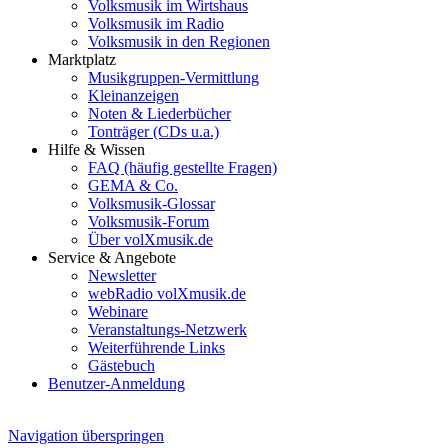
Volksmusik im Wirtshaus
Volksmusik im Radio
Volksmusik in den Regionen
Marktplatz
Musikgruppen-Vermittlung
Kleinanzeigen
Noten & Liederbücher
Tonträger (CDs u.a.)
Hilfe & Wissen
FAQ (häufig gestellte Fragen)
GEMA & Co.
Volksmusik-Glossar
Volksmusik-Forum
Über volXmusik.de
Service & Angebote
Newsletter
webRadio volXmusik.de
Webinare
Veranstaltungs-Netzwerk
Weiterführende Links
Gästebuch
Benutzer-Anmeldung
Navigation überspringen