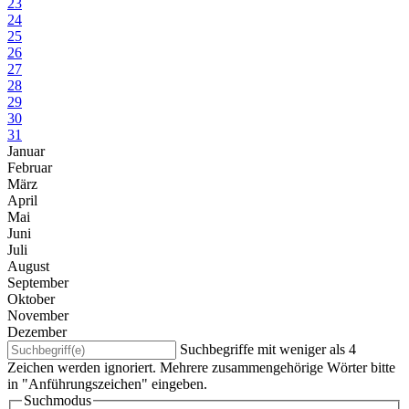
23
24
25
26
27
28
29
30
31
Januar
Februar
März
April
Mai
Juni
Juli
August
September
Oktober
November
Dezember
Suchbegriffe mit weniger als 4
Zeichen werden ignoriert. Mehrere zusammengehörige Wörter bitte
in "Anführungszeichen" eingeben.
Suchmodus