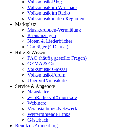
Volksmusik-Blog
Volksmusik im Wirtshaus
Volksmusik im Radio
Volksmusik in den Regionen
Marktplatz
Musikgruppen-Vermittlung
Kleinanzeigen
Noten & Liederbücher
Tonträger (CDs u.a.)
Hilfe & Wissen
FAQ (häufig gestellte Fragen)
GEMA & Co.
Volksmusik-Glossar
Volksmusik-Forum
Über volXmusik.de
Service & Angebote
Newsletter
webRadio volXmusik.de
Webinare
Veranstaltungs-Netzwerk
Weiterführende Links
Gästebuch
Benutzer-Anmeldung