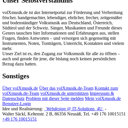
Unser Selbstverständnis
volXmusik.de ist
das
Internetportal zur Förderung und Verbreitung
frischer, handgemachter, lebendiger, ehrlicher, frecher, zeitgemäßer
und bodenständiger Volksmusik aus Deutschland, Österreich,
Südtirol und der Schweiz. Sänger, Musikanten und Freunde dieses
Genres tauschen hier Informationen und Erfahrungen aus, stellen
Fragen, finden Antworten – und versorgen sich gegenseitig mit
Instrumenten, Noten, Tonträgern, Unterricht, Kontakten und vielem
mehr.
Unser Ziel ist es, den Zugang zur Volksmusik für alle zu öffnen –
auch und gerade für jene, die bislang noch keinen persönlichen
Bezug dazu hatten.
Sonstiges
Über volXmusik.de
Über das volXmusik.de-Team
Kontakt zum
volXmusik.de-Team
volXmusik.de unterstützen
Impressum &
Datenschutz
Problem mit dieser Seite melden
Mein volXmusik.de
Benutzer-Login
Idee und Realisierung:
Webdesign
@ IT-Solutions
4U
-
Walter Säckl
,
Keltenstr. 2 B
,
86356
Neusäß
, Tel.
+49 176 10015151
+49 176 10015151