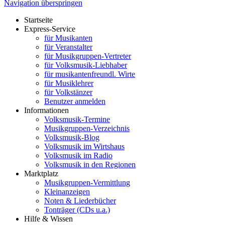
Navigation überspringen
Startseite
Express-Service
für Musikanten
für Veranstalter
für Musikgruppen-Vertreter
für Volksmusik-Liebhaber
für musikantenfreundl. Wirte
für Musiklehrer
für Volkstänzer
Benutzer anmelden
Informationen
Volksmusik-Termine
Musikgruppen-Verzeichnis
Volksmusik-Blog
Volksmusik im Wirtshaus
Volksmusik im Radio
Volksmusik in den Regionen
Marktplatz
Musikgruppen-Vermittlung
Kleinanzeigen
Noten & Liederbücher
Tonträger (CDs u.a.)
Hilfe & Wissen