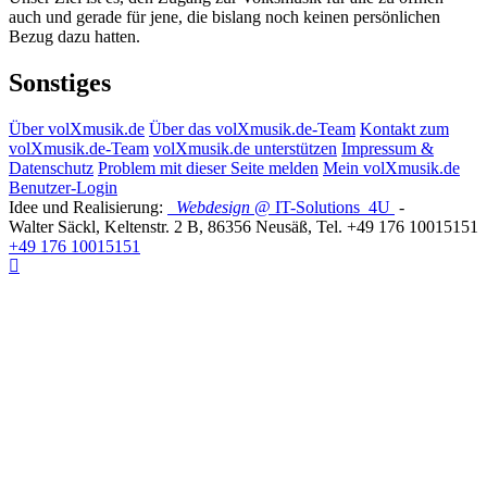
auch und gerade für jene, die bislang noch keinen persönlichen
Bezug dazu hatten.
Sonstiges
Über volXmusik.de
Über das volXmusik.de-Team
Kontakt zum
volXmusik.de-Team
volXmusik.de unterstützen
Impressum &
Datenschutz
Problem mit dieser Seite melden
Mein volXmusik.de
Benutzer-Login
Idee und Realisierung:
Webdesign
@ IT-Solutions
4U
-
Walter Säckl
,
Keltenstr. 2 B
,
86356
Neusäß
, Tel.
+49 176 10015151
+49 176 10015151