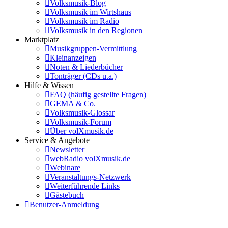
Volksmusik-Blog
Volksmusik im Wirtshaus
Volksmusik im Radio
Volksmusik in den Regionen
Marktplatz
Musikgruppen-Vermittlung
Kleinanzeigen
Noten & Liederbücher
Tonträger (CDs u.a.)
Hilfe & Wissen
FAQ (häufig gestellte Fragen)
GEMA & Co.
Volksmusik-Glossar
Volksmusik-Forum
Über volXmusik.de
Service & Angebote
Newsletter
webRadio volXmusik.de
Webinare
Veranstaltungs-Netzwerk
Weiterführende Links
Gästebuch
Benutzer-Anmeldung