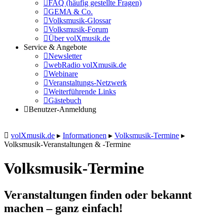
FAQ (häufig gestellte Fragen)
GEMA & Co.
Volksmusik-Glossar
Volksmusik-Forum
Über volXmusik.de
Service & Angebote
Newsletter
webRadio volXmusik.de
Webinare
Veranstaltungs-Netzwerk
Weiterführende Links
Gästebuch
Benutzer-Anmeldung
volXmusik.de
▸
Informationen
▸
Volksmusik-Termine
▸
Volksmusik-Veranstaltungen & -Termine
Volksmusik-Termine
Veranstaltungen finden oder bekannt
machen – ganz einfach!