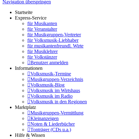
Navigation überspringen
Startseite
Express-Service
für Musikanten
für Veranstalter
für Musikgruppen-Vertreter
für Volksmusik-Liebhaber
für musikantenfreundl. Wirte
für Musiklehrer
für Volkstänzer
Benutzer anmelden
Informationen
Volksmusik-Termine
Musikgruppen-Verzeichnis
Volksmusik-Blog
Volksmusik im Wirtshaus
Volksmusik im Radio
Volksmusik in den Regionen
Marktplatz
Musikgruppen-Vermittlung
Kleinanzeigen
Noten & Liederbücher
Tonträger (CDs u.a.)
Hilfe & Wissen