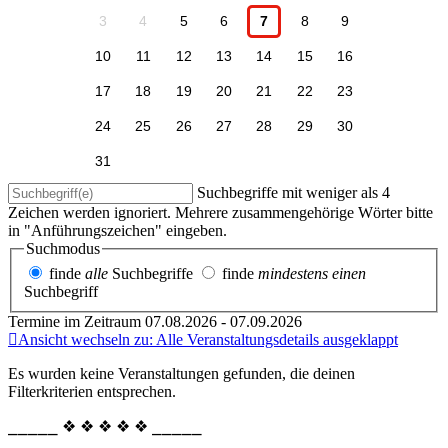
3
4
5
6
7
8
9
10
11
12
13
14
15
16
17
18
19
20
21
22
23
24
25
26
27
28
29
30
31
Suchbegriffe mit weniger als 4
Zeichen werden ignoriert. Mehrere zusammengehörige Wörter bitte
in "Anführungszeichen" eingeben.
Suchmodus
finde
alle
Suchbegriffe
finde
mindestens einen
Suchbegriff
Termine im Zeitraum 07.08.2026 - 07.09.2026
Ansicht wechseln zu: Alle Veranstaltungsdetails ausgeklappt
Es wurden keine Veranstaltungen gefunden, die deinen
Filterkriterien entsprechen.
⎯⎯⎯⎯⎯ ❖ ❖ ❖ ❖ ❖ ⎯⎯⎯⎯⎯