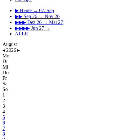
▶
Heute → 07. Sep
▶▶
Sep 26 → Nov 26
▶▶▶
Dez 26 → Mai 27
▶▶▶▶
Jun 27 →
ALLE
August
◂
2026
▸
Mo
Di
Mi
Do
Fr
Sa
So
1
2
3
4
5
6
7
8