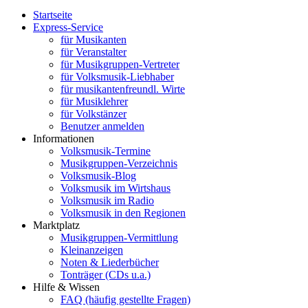
Startseite
Express-Service
für Musikanten
für Veranstalter
für Musikgruppen-Vertreter
für Volksmusik-Liebhaber
für musikantenfreundl. Wirte
für Musiklehrer
für Volkstänzer
Benutzer anmelden
Informationen
Volksmusik-Termine
Musikgruppen-Verzeichnis
Volksmusik-Blog
Volksmusik im Wirtshaus
Volksmusik im Radio
Volksmusik in den Regionen
Marktplatz
Musikgruppen-Vermittlung
Kleinanzeigen
Noten & Liederbücher
Tonträger (CDs u.a.)
Hilfe & Wissen
FAQ (häufig gestellte Fragen)