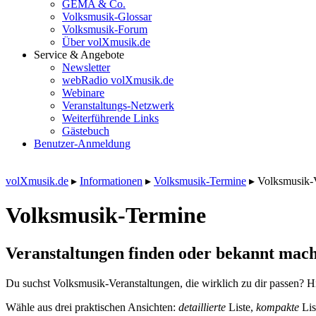
GEMA & Co.
Volksmusik-Glossar
Volksmusik-Forum
Über volXmusik.de
Service & Angebote
Newsletter
webRadio volXmusik.de
Webinare
Veranstaltungs-Netzwerk
Weiterführende Links
Gästebuch
Benutzer-Anmeldung
volXmusik.de
▸
Informationen
▸
Volksmusik-Termine
▸
Volksmusik-
Volksmusik-Termine
Veranstaltungen finden oder bekannt mach
Du suchst Volksmusik-Veranstaltungen, die wirklich zu dir passen? Hi
Wähle aus drei praktischen Ansichten:
detaillierte
Liste,
kompakte
Lis