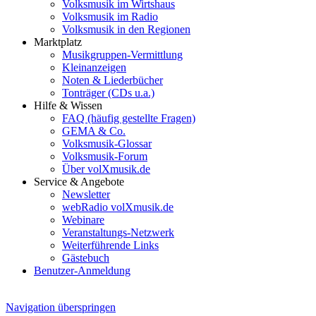
Volksmusik im Wirtshaus
Volksmusik im Radio
Volksmusik in den Regionen
Marktplatz
Musikgruppen-Vermittlung
Kleinanzeigen
Noten & Liederbücher
Tonträger (CDs u.a.)
Hilfe & Wissen
FAQ (häufig gestellte Fragen)
GEMA & Co.
Volksmusik-Glossar
Volksmusik-Forum
Über volXmusik.de
Service & Angebote
Newsletter
webRadio volXmusik.de
Webinare
Veranstaltungs-Netzwerk
Weiterführende Links
Gästebuch
Benutzer-Anmeldung
Navigation überspringen