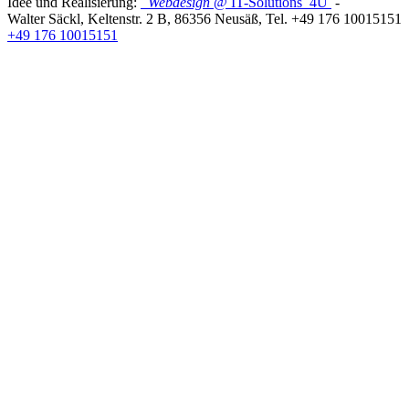
Idee und Realisierung:
Webdesign
@ IT-Solutions
4U
-
Walter Säckl
,
Keltenstr. 2 B
,
86356
Neusäß
, Tel.
+49 176 10015151
+49 176 10015151