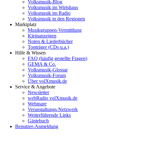
Volksmusik-Blog
Volksmusik im Wirtshaus
Volksmusik im Radio
Volksmusik in den Regionen
Marktplatz
Musikgruppen-Vermittlung
Kleinanzeigen
Noten & Liederbücher
Tonträger (CDs u.a.)
Hilfe & Wissen
FAQ (häufig gestellte Fragen)
GEMA & Co.
Volksmusik-Glossar
Volksmusik-Forum
Über volXmusik.de
Service & Angebote
Newsletter
webRadio volXmusik.de
Webinare
Veranstaltungs-Netzwerk
Weiterführende Links
Gästebuch
Benutzer-Anmeldung