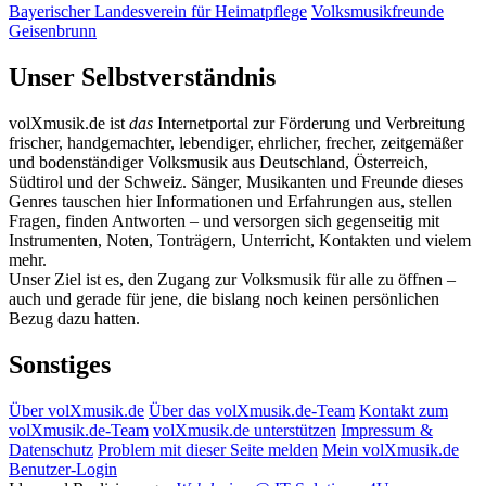
Bayerischer Landesverein für Heimatpflege
Volksmusikfreunde
Geisenbrunn
Unser Selbstverständnis
volXmusik.de ist
das
Internetportal zur Förderung und Verbreitung
frischer, handgemachter, lebendiger, ehrlicher, frecher, zeitgemäßer
und bodenständiger Volksmusik aus Deutschland, Österreich,
Südtirol und der Schweiz. Sänger, Musikanten und Freunde dieses
Genres tauschen hier Informationen und Erfahrungen aus, stellen
Fragen, finden Antworten – und versorgen sich gegenseitig mit
Instrumenten, Noten, Tonträgern, Unterricht, Kontakten und vielem
mehr.
Unser Ziel ist es, den Zugang zur Volksmusik für alle zu öffnen –
auch und gerade für jene, die bislang noch keinen persönlichen
Bezug dazu hatten.
Sonstiges
Über volXmusik.de
Über das volXmusik.de-Team
Kontakt zum
volXmusik.de-Team
volXmusik.de unterstützen
Impressum &
Datenschutz
Problem mit dieser Seite melden
Mein volXmusik.de
Benutzer-Login