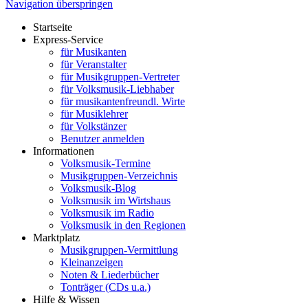
Navigation überspringen
Startseite
Express-Service
für Musikanten
für Veranstalter
für Musikgruppen-Vertreter
für Volksmusik-Liebhaber
für musikantenfreundl. Wirte
für Musiklehrer
für Volkstänzer
Benutzer anmelden
Informationen
Volksmusik-Termine
Musikgruppen-Verzeichnis
Volksmusik-Blog
Volksmusik im Wirtshaus
Volksmusik im Radio
Volksmusik in den Regionen
Marktplatz
Musikgruppen-Vermittlung
Kleinanzeigen
Noten & Liederbücher
Tonträger (CDs u.a.)
Hilfe & Wissen