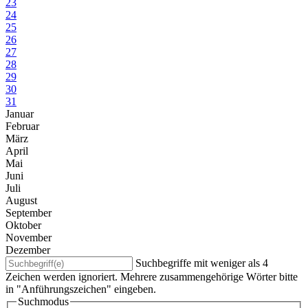
23
24
25
26
27
28
29
30
31
Januar
Februar
März
April
Mai
Juni
Juli
August
September
Oktober
November
Dezember
Suchbegriffe mit weniger als 4
Zeichen werden ignoriert. Mehrere zusammengehörige Wörter bitte
in "Anführungszeichen" eingeben.
Suchmodus